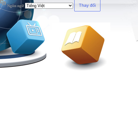
Ngôn ngữ