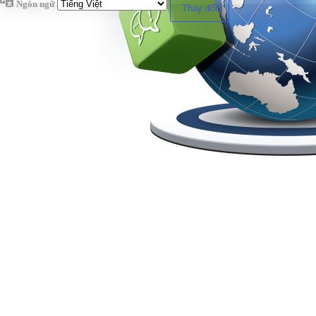
Ngôn ngữ