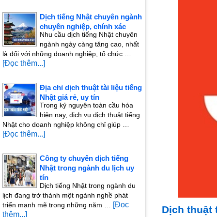
Dịch tiếng Nhật chuyên ngành
chuyên nghiệp, chính xác
Nhu cầu dịch tiếng Nhật chuyên
ngành ngày càng tăng cao, nhất
là đối với những doanh nghiệp, tổ chức …
[Đọc thêm...]
Địa chỉ dịch thuật tài liệu tiếng
Nhật giá rẻ, uy tín
Trong kỷ nguyên toàn cầu hóa
hiện nay, dịch vụ dịch thuật tiếng
Nhật cho doanh nghiệp không chỉ giúp …
[Đọc thêm...]
Công ty chuyên dịch tiếng
Nhật trong ngành du lịch uy
tín
Dịch tiếng Nhật trong ngành du
lịch đang trở thành một ngành nghề phát
[Đọc
triển mạnh mẽ trong những năm …
Dịch thuật
thêm...]