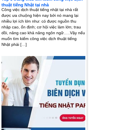
thuật tiếng Nhật tại nhà
Công việc dịch thuật tiếng nhật tại nhà rất
được ưa chuộng hiện nay bởi nó mang lại
nhiều lợi ích lớn như: có được nguồn thu
nhập cao, ổn định; cơ hội việc làm lớn; trau
dồi, nâng cao khả năng ngôn ngữ…..Vậy nếu
muốn tìm kiếm công việc dịch thuật tiếng
Nhật phải […]