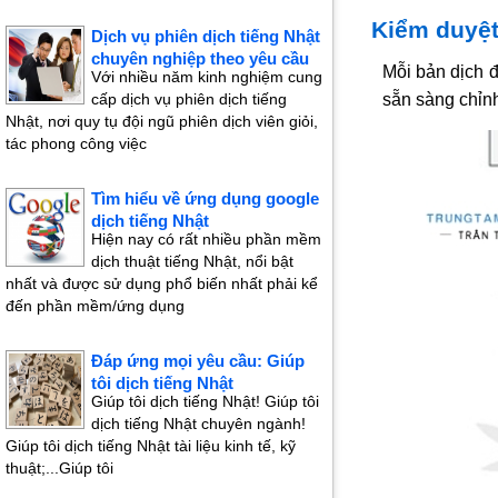
Kiểm duyệt
Dịch vụ phiên dịch tiếng Nhật
chuyên nghiệp theo yêu cầu
Mỗi bản dịch đ
Với nhiều năm kinh nghiệm cung
cấp dịch vụ phiên dịch tiếng
sẵn sàng chỉnh
Nhật, nơi quy tụ đội ngũ phiên dịch viên giỏi,
tác phong công việc
Tìm hiểu về ứng dụng google
dịch tiếng Nhật
Hiện nay có rất nhiều phần mềm
dịch thuật tiếng Nhật, nổi bật
nhất và được sử dụng phổ biến nhất phải kể
đến phần mềm/ứng dụng
Đáp ứng mọi yêu cầu: Giúp
tôi dịch tiếng Nhật
Giúp tôi dịch tiếng Nhật! Giúp tôi
dịch tiếng Nhật chuyên ngành!
Giúp tôi dịch tiếng Nhật tài liệu kinh tế, kỹ
thuật;...Giúp tôi