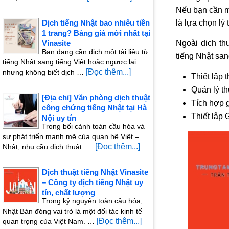
Nếu bạn cần mộ
Dịch tiếng Nhật bao nhiêu tiền
là lựa chọn lý
1 trang? Bảng giá mới nhất tại
Vinasite
Ngoài dịch th
Bạn đang cần dịch một tài liệu từ
tiếng Nhật san
tiếng Nhật sang tiếng Việt hoặc ngược lại
[Đọc thêm...]
nhưng không biết dịch …
Thiết lập 
Quản lý t
[Địa chỉ] Văn phòng dịch thuật
Tích hợp 
công chứng tiếng Nhật tại Hà
Thiết lập
Nội uy tín
Trong bối cảnh toàn cầu hóa và
sự phát triển mạnh mẽ của quan hệ Việt –
[Đọc thêm...]
Nhật, nhu cầu dịch thuật …
Dịch thuật tiếng Nhật Vinasite
– Công ty dịch tiếng Nhật uy
tín, chất lượng
Trong kỷ nguyên toàn cầu hóa,
Nhật Bản đóng vai trò là một đối tác kinh tế
[Đọc thêm...]
quan trọng của Việt Nam. …