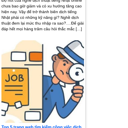
Độ hot của nghề dịch thuật tiếng Nhật online
chưa bao giờ giảm và có xu hướng tăng cao
hiện nay. Vậy để trở thành biên dịch tiếng
Nhật phải có những kỹ năng gì? Nghề dịch
thuật đem lại mức thu nhập ra sao?….Để giải
đáp hết mọi hàng trăm câu hỏi thắc mắc […]
Top 5 trang web tìm kiếm công việc dịch