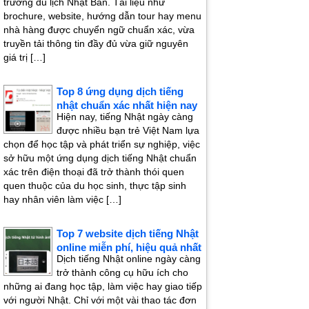
trường du lịch Nhật Bản. Tài liệu như
brochure, website, hướng dẫn tour hay menu
nhà hàng được chuyển ngữ chuẩn xác, vừa
truyền tải thông tin đầy đủ vừa giữ nguyên
giá trị […]
Top 8 ứng dụng dịch tiếng
nhật chuẩn xác nhất hiện nay
Hiện nay, tiếng Nhật ngày càng
được nhiều bạn trẻ Việt Nam lựa
chọn để học tập và phát triển sự nghiệp, việc
sở hữu một ứng dụng dịch tiếng Nhật chuẩn
xác trên điện thoại đã trở thành thói quen
quen thuộc của du học sinh, thực tập sinh
hay nhân viên làm việc […]
Top 7 website dịch tiếng Nhật
online miễn phí, hiệu quả nhất
Dịch tiếng Nhật online ngày càng
trở thành công cụ hữu ích cho
những ai đang học tập, làm việc hay giao tiếp
với người Nhật. Chỉ với một vài thao tác đơn