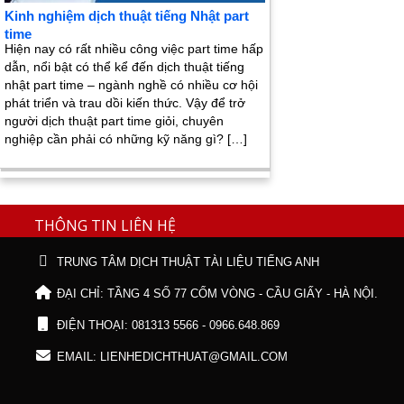
Kinh nghiệm dịch thuật tiếng Nhật part
time
Hiện nay có rất nhiều công việc part time hấp
dẫn, nổi bật có thể kể đến dịch thuật tiếng
nhật part time – ngành nghề có nhiều cơ hội
phát triển và trau dồi kiến thức. Vậy để trở
người dịch thuật part time giỏi, chuyên
nghiệp cần phải có những kỹ năng gì? […]
THÔNG TIN LIÊN HỆ
TRUNG TÂM DỊCH THUẬT TÀI LIỆU TIẾNG ANH
ĐẠI CHỈ: TẦNG 4 SỐ 77 CỐM VÒNG - CẦU GIẤY - HÀ NỘI.
ĐIỆN THOẠI: 081313 5566 - 0966.648.869
EMAIL: LIENHEDICHTHUAT@GMAIL.COM