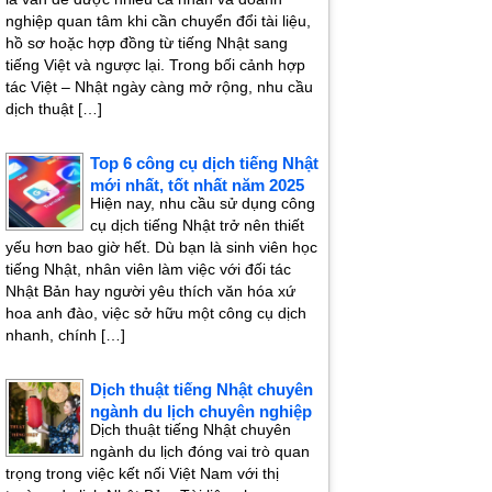
nghiệp quan tâm khi cần chuyển đổi tài liệu,
hồ sơ hoặc hợp đồng từ tiếng Nhật sang
tiếng Việt và ngược lại. Trong bối cảnh hợp
tác Việt – Nhật ngày càng mở rộng, nhu cầu
dịch thuật […]
Top 6 công cụ dịch tiếng Nhật
mới nhất, tốt nhất năm 2025
Hiện nay, nhu cầu sử dụng công
cụ dịch tiếng Nhật trở nên thiết
yếu hơn bao giờ hết. Dù bạn là sinh viên học
tiếng Nhật, nhân viên làm việc với đối tác
Nhật Bản hay người yêu thích văn hóa xứ
hoa anh đào, việc sở hữu một công cụ dịch
nhanh, chính […]
Dịch thuật tiếng Nhật chuyên
ngành du lịch chuyên nghiệp
Dịch thuật tiếng Nhật chuyên
ngành du lịch đóng vai trò quan
trọng trong việc kết nối Việt Nam với thị