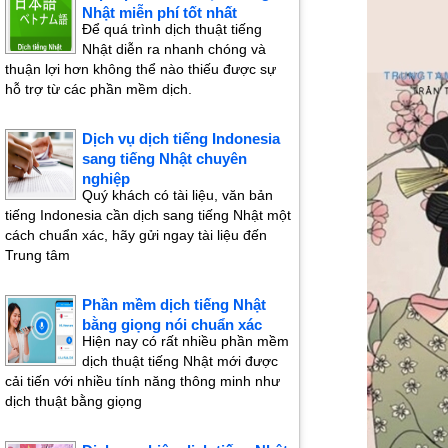
Nhật miễn phí tốt nhất
Để quá trình dịch thuật tiếng
Nhật diễn ra nhanh chóng và
thuận lợi hơn không thể nào thiếu được sự
hỗ trợ từ các phần mềm dịch.
Dịch vụ dịch tiếng Indonesia
sang tiếng Nhật chuyên
nghiệp
Quý khách có tài liệu, văn bản
tiếng Indonesia cần dịch sang tiếng Nhật một
cách chuẩn xác, hãy gửi ngay tài liệu đến
Trung tâm
Phần mềm dịch tiếng Nhật
bằng giọng nói chuẩn xác
Hiện nay có rất nhiều phần mềm
dịch thuật tiếng Nhật mới được
cải tiến với nhiều tính năng thông minh như
dịch thuật bằng giọng