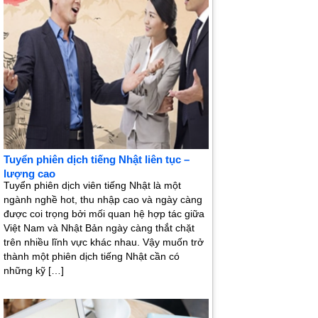
Tuyển phiên dịch tiếng Nhật liên tục –
lượng cao
Tuyển phiên dịch viên tiếng Nhật là một
ngành nghề hot, thu nhập cao và ngày càng
được coi trọng bởi mối quan hệ hợp tác giữa
Việt Nam và Nhật Bản ngày càng thắt chặt
trên nhiều lĩnh vực khác nhau. Vậy muốn trở
thành một phiên dịch tiếng Nhật cần có
những kỹ […]