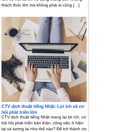
thách thức lớn mà không phải ai cũng […]
CTV dịch thuật tiếng Nhật: Lợi ích và cơ
hội phát triển lớn
CTV dịch thuật tiếng Nhật mang lại lợi ích, cơ
hội hội phát triển bản thân, công việc ở hiện
tại và tương lai như thế nào? Để trở thành ctv