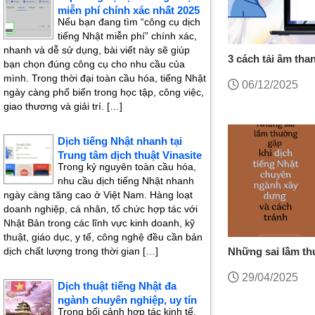
miễn phí chính xác nhất 2025
Nếu bạn đang tìm “công cụ dịch
tiếng Nhật miễn phí” chính xác,
nhanh và dễ sử dụng, bài viết này sẽ giúp
3 cách tải âm tha
bạn chọn đúng công cụ cho nhu cầu của
PC đơn giản, chi 
mình. Trong thời đại toàn cầu hóa, tiếng Nhật
06/12/2025
ngày càng phổ biến trong học tập, công việc,
giao thương và giải trí. […]
Dịch tiếng Nhật nhanh tại
Trung tâm dịch thuật Vinasite
Trong kỷ nguyên toàn cầu hóa,
nhu cầu dịch tiếng Nhật nhanh
ngày càng tăng cao ở Việt Nam. Hàng loạt
doanh nghiệp, cá nhân, tổ chức hợp tác với
Nhật Bản trong các lĩnh vực kinh doanh, kỹ
thuật, giáo dục, y tế, công nghệ đều cần bản
dịch chất lượng trong thời gian […]
Những sai lầm th
tiếng Nhật chuyê
29/04/2025
cách tránh
Dịch thuật tiếng Nhật đa
ngành chuyên nghiệp, uy tín
Trong bối cảnh hợp tác kinh tế,