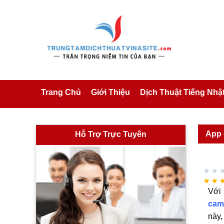
Trang Chủ
Giới Thiệu
Dịch Thuật Tiếng Nhậ
App 
Hỗ Trợ Trực Tuyến
★★
★★
Với 
cam
này,