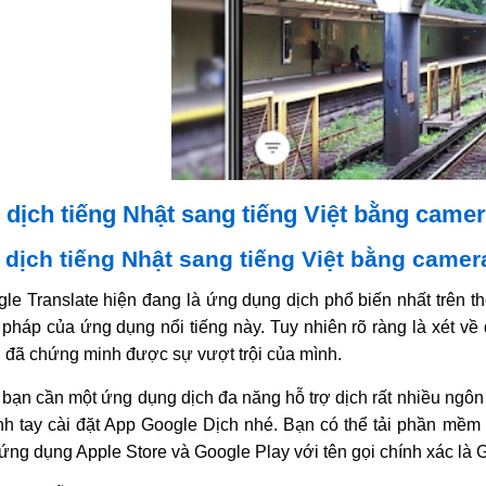
 dịch tiếng Nhật sang tiếng Việt bằng came
 dịch tiếng Nhật sang tiếng Việt bằng camer
le Translate hiện đang là ứng dụng dịch phổ biến nhất trên t
pháp của ứng dụng nổi tiếng này. Tuy nhiên rõ ràng là xét về
 đã chứng minh được sự vượt trội của mình.
bạn cần một ứng dụng dịch đa năng hỗ trợ dịch rất nhiều ngôn 
h tay cài đặt App Google Dịch nhé. Bạn có thể tải phần mềm d
ứng dụng Apple Store và Google Play với tên gọi chính xác là 