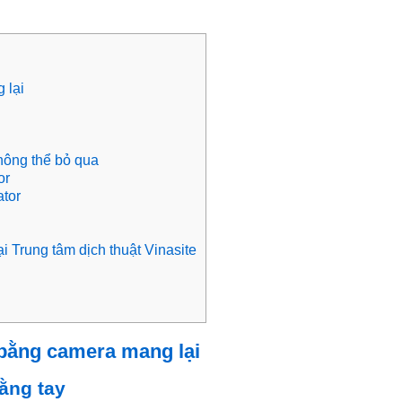
 lại
hông thể bỏ qua
tor
ator
i Trung tâm dịch thuật Vinasite
t bằng camera mang lại
ằng tay