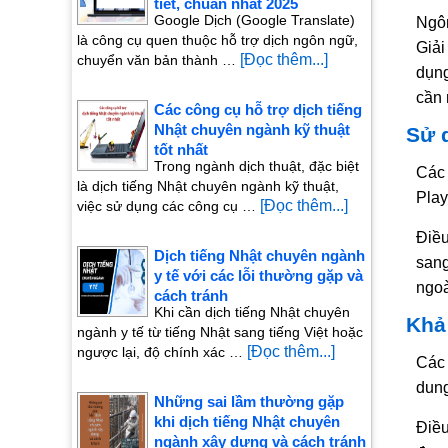
tiết, chuẩn nhất 2025
Google Dịch (Google Translate)
Ngôn
là công cụ quen thuộc hỗ trợ dịch ngôn ngữ,
Giải
[Đọc thêm...]
chuyển văn bản thành …
dụng
cần 
Các công cụ hỗ trợ dịch tiếng
Nhật chuyên ngành kỹ thuật
Sử d
tốt nhất
Trong ngành dịch thuật, đặc biệt
Các 
là dịch tiếng Nhật chuyên ngành kỹ thuật,
Play
[Đọc thêm...]
việc sử dụng các công cụ …
Điều
Dịch tiếng Nhật chuyên ngành
sang
y tế với các lỗi thường gặp và
ngoà
cách tránh
Khi cần dịch tiếng Nhật chuyên
Khả
ngành y tế từ tiếng Nhật sang tiếng Việt hoặc
[Đọc thêm...]
ngược lại, độ chính xác …
Các 
dung
Những sai lầm thường gặp
khi dịch tiếng Nhật chuyên
Điều
ngành xây dựng và cách tránh