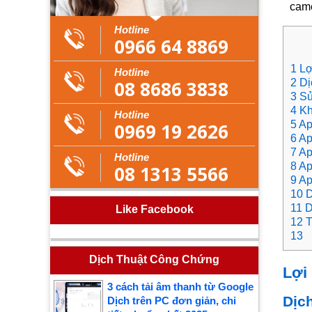
came
Hotline
0966 64 8869
1 Lợ
Hotline
08 8686 3838
2 Dị
3 Sử
4 Kh
Hotline
5 Ap
0969 19 2626
6 Ap
7 Ap
Hotline
8 Ap
08 1313 5566
9 Ap
10 D
11 D
Like Facebook
12 T
13
Dịch Thuật Công Chứng
Lợi 
3 cách tải âm thanh từ Google
Dịc
Dịch trên PC đơn giản, chi