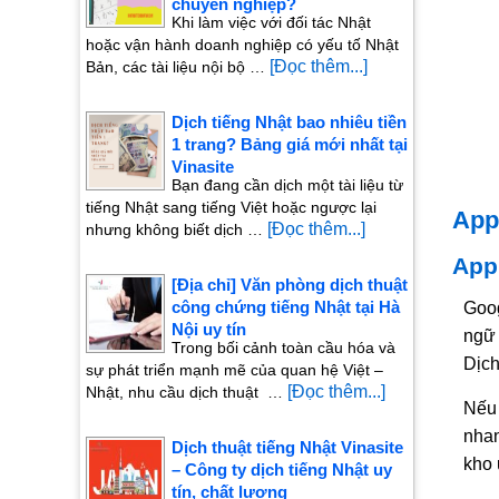
chuyên nghiệp?
Khi làm việc với đối tác Nhật
hoặc vận hành doanh nghiệp có yếu tố Nhật
[Đọc thêm...]
Bản, các tài liệu nội bộ …
Dịch tiếng Nhật bao nhiêu tiền
1 trang? Bảng giá mới nhất tại
Vinasite
Bạn đang cần dịch một tài liệu từ
tiếng Nhật sang tiếng Việt hoặc ngược lại
App
[Đọc thêm...]
nhưng không biết dịch …
App
[Địa chỉ] Văn phòng dịch thuật
công chứng tiếng Nhật tại Hà
Goog
Nội uy tín
ngữ 
Trong bối cảnh toàn cầu hóa và
Dịch
sự phát triển mạnh mẽ của quan hệ Việt –
[Đọc thêm...]
Nhật, nhu cầu dịch thuật …
Nếu 
nhan
Dịch thuật tiếng Nhật Vinasite
kho 
– Công ty dịch tiếng Nhật uy
tín, chất lượng