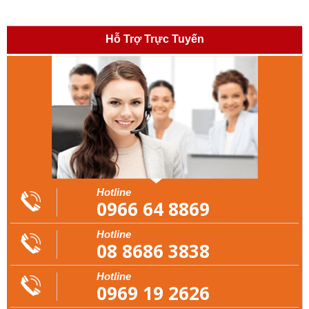
Hỗ Trợ Trực Tuyến
Hotline
0966 64 8869
Hotline
08 8686 3838
Hotline
0969 19 2626