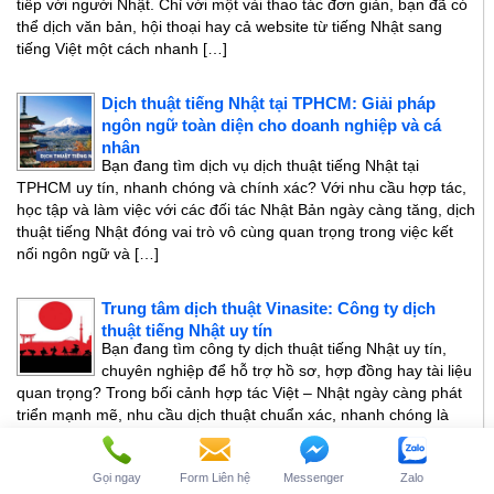
tiếp với người Nhật. Chỉ với một vài thao tác đơn giản, bạn đã có
thể dịch văn bản, hội thoại hay cả website từ tiếng Nhật sang
tiếng Việt một cách nhanh […]
Dịch thuật tiếng Nhật tại TPHCM: Giải pháp
ngôn ngữ toàn diện cho doanh nghiệp và cá
nhân
Bạn đang tìm dịch vụ dịch thuật tiếng Nhật tại
TPHCM uy tín, nhanh chóng và chính xác? Với nhu cầu hợp tác,
học tập và làm việc với các đối tác Nhật Bản ngày càng tăng, dịch
thuật tiếng Nhật đóng vai trò vô cùng quan trọng trong việc kết
nối ngôn ngữ và […]
Trung tâm dịch thuật Vinasite: Công ty dịch
thuật tiếng Nhật uy tín
Bạn đang tìm công ty dịch thuật tiếng Nhật uy tín,
chuyên nghiệp để hỗ trợ hồ sơ, hợp đồng hay tài liệu
quan trọng? Trong bối cảnh hợp tác Việt – Nhật ngày càng phát
triển mạnh mẽ, nhu cầu dịch thuật chuẩn xác, nhanh chóng là
điều không thể thiếu. Một đơn vị […]
Gọi ngay
Form Liên hệ
Messenger
Zalo
Địa chỉ dịch thuật tiếng Nhật tại Hà Nội uy tín, hỗ