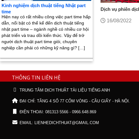
Kinh nghiệm dịch thuật tiếng Nhật part
Dịch vụ phiên dịc
time
tiếng Việt uy tín
Hiện nay có rất nhiều công việc part time hấp
16/08/2022
dẫn, nổi bật có thể kể đến dịch thuật tiếng
nhật part time – ngành nghề có nhiều cơ hội
phát triển và trau dồi kiến thức. Vậy để trở
người dịch thuật part time giỏi, chuyên
nghiệp cần phải có những kỹ năng gì? […]
THÔNG TIN LIÊN HỆ
TRUNG TÂM DỊCH THUẬT TÀI LIỆU TIẾNG ANH
ĐẠI CHỈ: TẦNG 4 SỐ 77 CỐM VÒNG - CẦU GIẤY - HÀ NỘI.
ĐIỆN THOẠI: 081313 5566 - 0966.648.869
EMAIL: LIENHEDICHTHUAT@GMAIL.COM