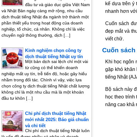
kế dựa trên ý
đầu tư và giáo dục giữa Việt Nam
và Nhật Bản ngày càng mở rộng, nhu cầu
nhanh hơn với
dịch thuật tiếng Nhật đa ngành trở thành một
phần thiết yếu trong hoạt động của doanh
Cuốn sách đượ
nghiệp, tổ chức, cá nhân. Không chỉ là việc
đẹp mắt và th
chuyển ngữ thông thường, dịch […]
viết chữ.
Cuốn sách
Kinh nghiệm chọn công ty
dịch thuật tiếng Nhật uy tín
Khi học ngôn n
Một bản dịch sai lệch chỉ một vài
từ cũng có thể khiến doanh
gặp khó khăn 
nghiệp mất uy tín, trễ tiến độ, hoặc gây hiểu
tiếng Nhật (AJ
nhầm trong đối tác. Chính vì vậy, việc lựa
chọn công ty dịch thuật tiếng Nhật chất lượng
Bộ sách này đ
không chỉ là một nhu cầu mà là một khoản
học theo trình
đầu tư khôn […]
năng cao khả 
Chi phí dịch thuật tiếng Nhật
mới nhất 2025: Báo giá chuẩn
và chi tiết
Chi phí dịch thuật tiếng Nhật luôn
là vấn đề được nhiều cá nhân và doanh