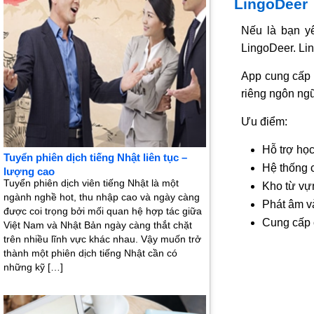
LingoDeer
Nếu là bạn yê
LingoDeer. Li
App cung cấp 
riêng ngôn ngữ
Ưu điểm:
Hỗ trợ học
Tuyển phiên dịch tiếng Nhật liên tục –
Hệ thống 
lượng cao
Tuyển phiên dịch viên tiếng Nhật là một
Kho từ vự
ngành nghề hot, thu nhập cao và ngày càng
Phát âm v
được coi trọng bởi mối quan hệ hợp tác giữa
Cung cấp c
Việt Nam và Nhật Bản ngày càng thắt chặt
trên nhiều lĩnh vực khác nhau. Vậy muốn trở
thành một phiên dịch tiếng Nhật cần có
những kỹ […]