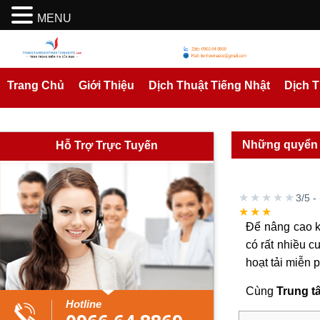
MENU
Trang Chủ
Giới Thiệu
Dịch Thuật Tiếng Nhật
Dịch 
Những quyển s
Hỗ Trợ Trực Tuyến
★★★★★
3/5 -
★★★★★
Để nâng cao kh
có rất nhiều 
hoạt tải miễn 
Cùng
Trung t
Hotline