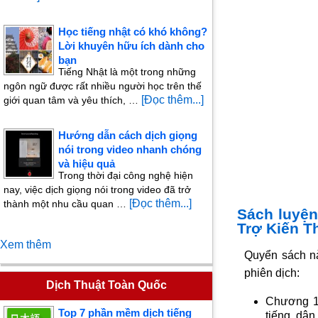
Học tiếng nhật có khó không?
Lời khuyên hữu ích dành cho
bạn
Tiếng Nhật là một trong những
ngôn ngữ được rất nhiều người học trên thế
[Đọc thêm...]
giới quan tâm và yêu thích, …
Hướng dẫn cách dịch giọng
nói trong video nhanh chóng
và hiệu quả
Trong thời đại công nghệ hiện
nay, việc dịch giọng nói trong video đã trở
[Đọc thêm...]
thành một nhu cầu quan …
Sách luyện
Trợ Kiến T
Xem thêm
Quyển sách nà
phiên dịch:
Dịch Thuật Toàn Quốc
Chương 1:
Top 7 phần mềm dịch tiếng
tiếng, dân