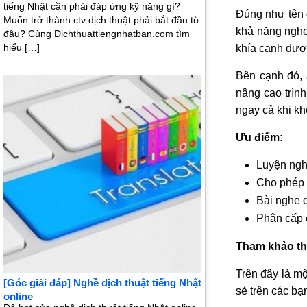
tiếng Nhật cần phải đáp ứng kỹ năng gì?
Đúng như tên g
Muốn trở thành ctv dịch thuật phải bắt đầu từ
khả năng nghe
đâu? Cùng Dichthuattiengnhatban.com tìm
hiểu […]
khía cạnh được
Bên cạnh đó, 
nâng cao trình
ngay cả khi kh
Ưu điểm:
Luyện ngh
Cho phép 
Bài nghe 
Phân cấp 
Tham khảo th
Trên đây là m
[Góc giải đáp] Nghề dịch thuật tiếng Nhật
sẻ trên các bạ
online