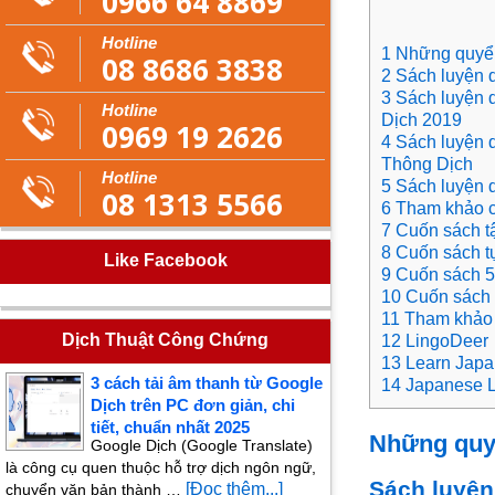
0966 64 8869
Hotline
1 Những quyển
08 8686 3838
2 Sách luyện d
3 Sách luyện 
Hotline
Dịch 2019
0969 19 2626
4 Sách luyện 
Thông Dịch
Hotline
5 Sách luyện 
08 1313 5566
6 Tham khảo c
7 Cuốn sách tậ
8 Cuốn sách t
Like Facebook
9 Cuốn sách 
10 Cuốn sách 
11 Tham khảo m
Dịch Thuật Công Chứng
12 LingoDeer
13 Learn Jap
3 cách tải âm thanh từ Google
14 Japanese L
Dịch trên PC đơn giản, chi
tiết, chuẩn nhất 2025
Những quyể
Google Dịch (Google Translate)
là công cụ quen thuộc hỗ trợ dịch ngôn ngữ,
Sách luyện 
[Đọc thêm...]
chuyển văn bản thành …