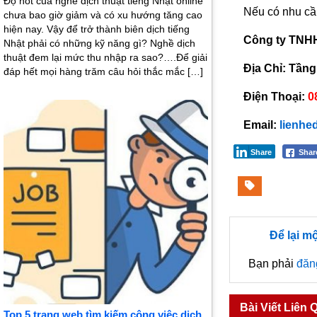
Độ hot của nghề dịch thuật tiếng Nhật online
Nếu có nhu cầ
chưa bao giờ giảm và có xu hướng tăng cao
hiện nay. Vậy để trở thành biên dịch tiếng
Công ty TNHH 
Nhật phải có những kỹ năng gì? Nghề dịch
thuật đem lại mức thu nhập ra sao?….Để giải
Địa Chỉ: Tầng
đáp hết mọi hàng trăm câu hỏi thắc mắc […]
Điện Thoại:
0
Email:
lienhe
Share
Sha
Để lại m
Bạn phải
đăn
Bài Viết Liên 
Top 5 trang web tìm kiếm công việc dịch