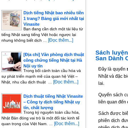
Dịch tiếng Nhật bao nhiêu tiền
1 trang? Bảng giá mới nhất tại
Vinasite
Bạn đang cần dịch một tài liệu từ
tiếng Nhật sang tiếng Việt hoặc ngược lại
[Đọc thêm...]
nhưng không biết dịch …
Sách luyện
[Địa chỉ] Văn phòng dịch thuật
San Dành C
công chứng tiếng Nhật tại Hà
Nội uy tín
Đây là quyển
Trong bối cảnh toàn cầu hóa và
Nhật và đặc bi
sự phát triển mạnh mẽ của quan hệ Việt –
[Đọc thêm...]
Nhật, nhu cầu dịch thuật …
lai.
Quyển sách cu
Dịch thuật tiếng Nhật Vinasite
liên quan đến 
– Công ty dịch tiếng Nhật uy
tín, chất lượng
Trong kỷ nguyên toàn cầu hóa,
Sách được biên
Nhật Bản đóng vai trò là một đối tác kinh tế
phiên dịch đư
[Đọc thêm...]
quan trọng của Việt Nam. …
phiên dịch đư