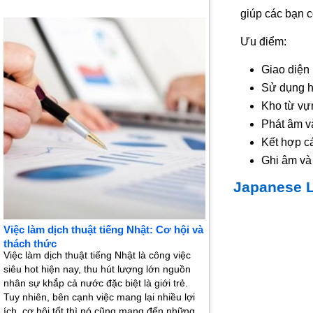
giúp các bạn c
Ưu điểm:
Giao diện 
Sử dụng h
Kho từ vự
Phát âm v
Kết hợp cá
Ghi âm và
Japanese L
Việc làm dịch thuật tiếng Nhật: Cơ hội và
thách thức
Việc làm dịch thuật tiếng Nhật là công việc
siêu hot hiện nay, thu hút lượng lớn nguồn
nhân sự khắp cả nước đặc biệt là giới trẻ.
Tuy nhiên, bên cạnh việc mang lại nhiều lợi
ích, cơ hội tốt thì nó cũng mang đến những