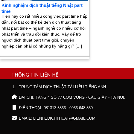
Kinh nghiệm dịch thuật tiếng Nhật part
time
Hiện nay có rất nhiều công việc part time hấp
dẫn, nổi bật có thể kể đến dịch thuật tiếng
nhật part time – ngành nghề có nhiều cơ hội
phát triển và trau dồi kiến thức. Vậy để trở
người dịch thuật part time giỏi, chuyên
nghiệp cần phải có những kỹ năng gì? […]
THÔNG TIN LIÊN HỆ
TRUNG TÂM DỊCH THUẬT TÀI LIỆU TIẾNG ANH
ĐẠI CHỈ: TẦNG 4 SỐ 77 CỐM VÒNG - CẦU GIẤY - HÀ NỘI.
ĐIỆN THOẠI: 081313 5566 - 0966.648.869
EMAIL: LIENHEDICHTHUAT@GMAIL.COM