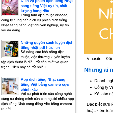
Dịch vụ phiên dịch tiếng Nhật
sang tiếng Việt uy tín, chất
lượng hàng đầu
Trung tâm dịch thuật Vinasite,
công ty cung cấp dịch vụ phiên dịch tiếng
Nhật sang tiếng Việt chuyên nghiệp, uy tín
với đa dạng
Những quyển sách luyện dịch
tiếng nhật pdf hữu ích
Để nâng cao khả năng dịch
thuật, việc thường xuyên luyện
Vinasite – Đối
tập dịch thuật là điều rất cần thiết và quan
trọng. Hiện nay có rất nhiều
Những ai n
App dịch tiếng Nhật sang
Doanh nghi
tiếng Việt bằng camera cực
Công ty Vi
chính xác
Với sự phát triển của công nghệ
Kế toán n
cùng sự thông minh của con người nhiều app
dịch tiếng Nhật sang tiếng Việt bằng camera
Đặc biệt hữu í
ra đời,
hoặc kiểm toán