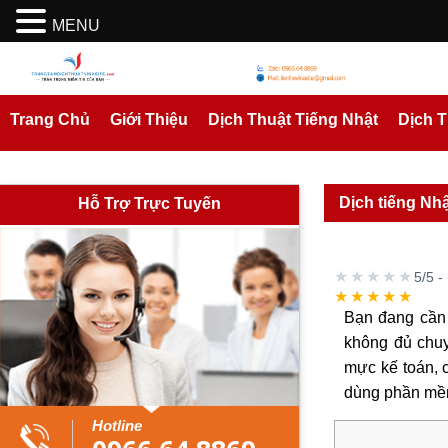
MENU
Trang Chủ
Giới Thiệu
Dịch Thuật Tiếng Nhật
Dịch 
Dịch tiếng Nh
Hỗ Trợ Trực Tuyến
★★★★★
5/5 -
★★★★★
Bạn đang cầ
không đủ chuy
mực kế toán, c
dùng phần mềm
Hotline