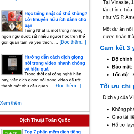
Tại Vinasite,
tài chính, hó
Học tiếng nhật có khó không?
như VSIP, Am
Lời khuyên hữu ích dành cho
bạn
Một dự án nổi 
Tiếng Nhật là một trong những
ngôn ngữ được rất nhiều người học trên thế
được hoàn thàn
[Đọc thêm...]
giới quan tâm và yêu thích, …
Cam kết 3
Hướng dẫn cách dịch giọng
Độ chính 
nói trong video nhanh chóng
Bảo mật:
và hiệu quả
Trong thời đại công nghệ hiện
Tốc độ:
Dị
nay, việc dịch giọng nói trong video đã trở
Tối ưu chi 
[Đọc thêm...]
thành một nhu cầu quan …
Dịch vụ của Vi
Xem thêm
Không phát
Giao tài l
Dịch Thuật Toàn Quốc
Hỗ trợ lay
Top 7 phần mềm dịch tiếng