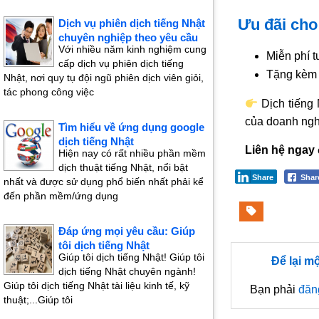
Ưu đãi cho
Dịch vụ phiên dịch tiếng Nhật
chuyên nghiệp theo yêu cầu
Với nhiều năm kinh nghiệm cung
Miễn phí 
cấp dịch vụ phiên dịch tiếng
Tặng kèm 
Nhật, nơi quy tụ đội ngũ phiên dịch viên giỏi,
tác phong công việc
Dịch tiếng
của doanh ngh
Tìm hiểu về ứng dụng google
dịch tiếng Nhật
Liên hệ ngay 
Hiện nay có rất nhiều phần mềm
dịch thuật tiếng Nhật, nổi bật
Share
Sha
nhất và được sử dụng phổ biến nhất phải kể
đến phần mềm/ứng dụng
Đáp ứng mọi yêu cầu: Giúp
tôi dịch tiếng Nhật
Giúp tôi dịch tiếng Nhật! Giúp tôi
Để lại m
dịch tiếng Nhật chuyên ngành!
Giúp tôi dịch tiếng Nhật tài liệu kinh tế, kỹ
Bạn phải
đăn
thuật;...Giúp tôi