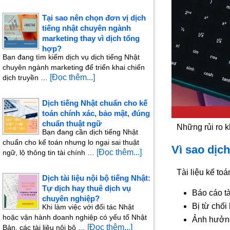
Tại sao nên chọn đơn vị dịch
tiếng nhật chuyên ngành
marketing thay vì dịch tổng
hợp?
Bạn đang tìm kiếm dịch vụ dịch tiếng Nhật
chuyên ngành marketing để triển khai chiến
[Đọc thêm...]
dịch truyền …
Dịch tiếng Nhật chuẩn cho kế
toán chính xác, bảo mật, đúng
chuẩn thuật ngữ
Những rủi ro k
Bạn đang cần dịch tiếng Nhật
chuẩn cho kế toán nhưng lo ngại sai thuật
Vì sao dịc
[Đọc thêm...]
ngữ, lộ thông tin tài chính …
Tài liệu kế to
Dịch tài liệu nội bộ tiếng Nhật:
Tự dịch hay thuê dịch vụ
Báo cáo tà
chuyên nghiệp?
Bị từ chối
Khi làm việc với đối tác Nhật
hoặc vận hành doanh nghiệp có yếu tố Nhật
Ảnh hưởng
[Đọc thêm...]
Bản, các tài liệu nội bộ …