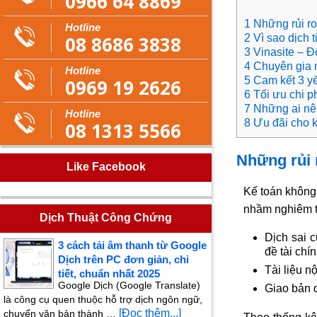
0966 64 8869
1 Những rủi ro
Hotline
08 8686 3838
2 Vì sao dịch 
3 Vinasite – Đ
4 Chuyên gia 
Hotline
5 Cam kết 3 
0969 19 2626
6 Tối ưu chi ph
7 Những ai nê
Hotline
8 Ưu đãi cho k
08 1313 5566
Những rủi r
Like Facebook
Kế toán không 
nhầm nghiêm tr
Dịch Thuật Công Chứng
Dịch sai 
3 cách tải âm thanh từ Google
đề tài chín
Dịch trên PC đơn giản, chi
Tài liệu n
tiết, chuẩn nhất 2025
Google Dịch (Google Translate)
Giao bản 
là công cụ quen thuộc hỗ trợ dịch ngôn ngữ,
[Đọc thêm...]
chuyển văn bản thành …