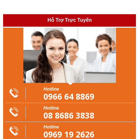
Hỗ Trợ Trực Tuyến
Hotline
0966 64 8869
Hotline
08 8686 3838
Hotline
0969 19 2626