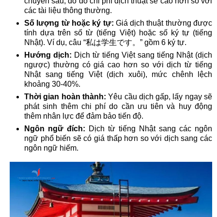
chuyên sâu, do đó chi phí dịch thuật sẽ cao hơn so với
các tài liệu thông thường.​
Số lượng từ hoặc ký tự:
Giá dịch thuật thường được
tính dựa trên số từ (tiếng Việt) hoặc số ký tự (tiếng
Nhật). Ví dụ, câu “私は学生です。” gồm 6 ký tự.​
Hướng dịch:
Dịch từ tiếng Việt sang tiếng Nhật (dịch
ngược) thường có giá cao hơn so với dịch từ tiếng
Nhật sang tiếng Việt (dịch xuôi), mức chênh lệch
khoảng 30-40%.
Thời gian hoàn thành:
Yêu cầu dịch gấp, lấy ngay sẽ
phát sinh thêm chi phí do cần ưu tiên và huy động
thêm nhân lực để đảm bảo tiến độ.​
Ngôn ngữ đích:
Dịch từ tiếng Nhật sang các ngôn
ngữ phổ biến sẽ có giá thấp hơn so với dịch sang các
ngôn ngữ hiếm.​