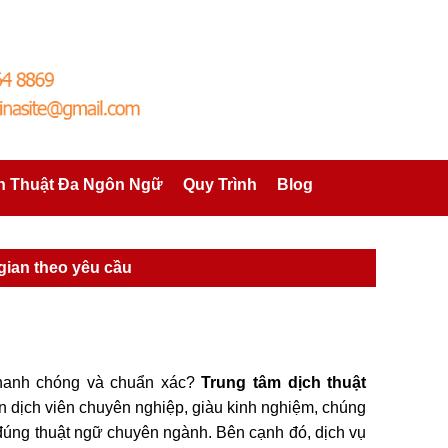
h Thuật Đa Ngôn Ngữ
Quy Trình
Blog
 gian theo yêu cầu
hanh chóng và chuẩn xác?
Trung tâm dịch thuật
n dịch viên chuyên nghiệp, giàu kinh nghiệm, chúng
đúng thuật ngữ chuyên ngành. Bên cạnh đó, dịch vụ