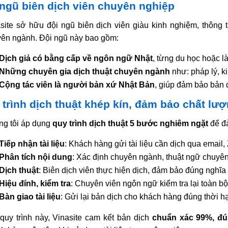
 ngũ biên dịch viên chuyên nghiệp
site sở hữu đội ngũ biên dịch viên giàu kinh nghiệm, thông 
ên ngành. Đội ngũ này bao gồm:
Dịch giả có bằng cấp về ngôn ngữ Nhật
, từng du học hoặc l
Những chuyên gia dịch thuật chuyên ngành
như: pháp lý, ki
Cộng tác viên là người bản xứ Nhật Bản
, giúp đảm bảo bản 
trình dịch thuật khép kín, đảm bảo chất lư
g tôi áp dụng
quy trình dịch thuật 5 bước nghiêm ngặt
để đả
Tiếp nhận tài liệu
: Khách hàng gửi tài liệu cần dịch qua email,
Phân tích nội dung
: Xác định chuyên ngành, thuật ngữ chuyên
Dịch thuật
: Biên dịch viên thực hiện dịch, đảm bảo đúng nghĩa
Hiệu đính, kiểm tra
: Chuyên viên ngôn ngữ kiểm tra lại toàn bộ 
Bàn giao tài liệu
: Gửi lại bản dịch cho khách hàng đúng thời h
quy trình này, Vinasite cam kết bản dịch
chuẩn xác 99%, đ