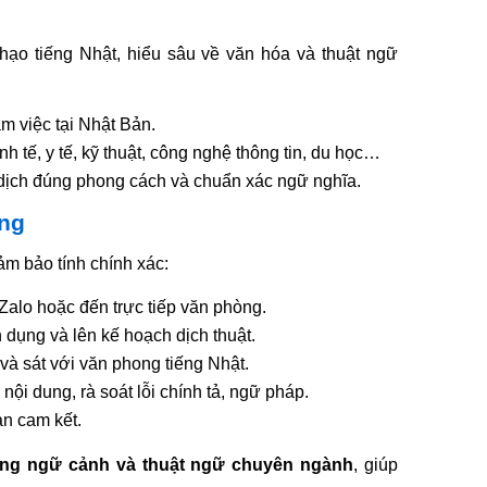
thạo tiếng Nhật, hiểu sâu về văn hóa và thuật ngữ
àm việc tại Nhật Bản.
nh tế, y tế, kỹ thuật, công nghệ thông tin, du học…
dịch đúng phong cách và chuẩn xác ngữ nghĩa.
ợng
m bảo tính chính xác:
 Zalo hoặc đến trực tiếp văn phòng.
 dụng và lên kế hoạch dịch thuật.
 và sát với văn phong tiếng Nhật.
nội dung, rà soát lỗi chính tả, ngữ pháp.
ạn cam kết.
úng ngữ cảnh và thuật ngữ chuyên ngành
, giúp