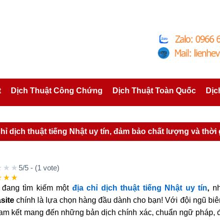
t
Dịch Thuật Công Chứng
Dịch Thuật Toàn Quốc
Dịc
chỉ dịch thuật tiếng Nhật uy tín, đảm bảo chất lượng và thời
★★★
5/5 - (1 vote)
★★★
 đang tìm kiếm một
địa chỉ dịch thuật tiếng Nhật uy tín
,
n
site
chính là lựa chọn hàng đầu dành cho bạn! Với đội ngũ biê
cam kết mang đến những bản dịch chính xác, chuẩn ngữ pháp, 