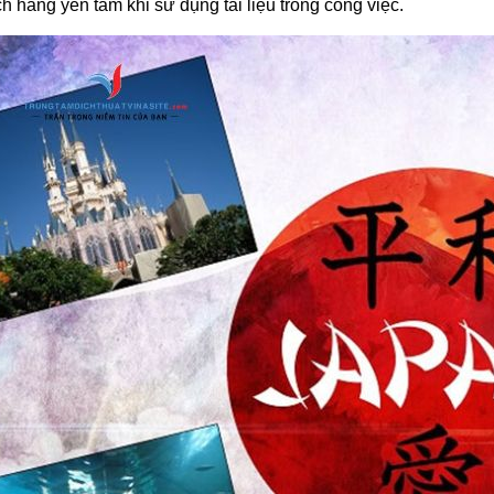
h hàng yên tâm khi sử dụng tài liệu trong công việc.