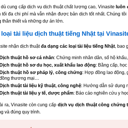
dù cung cấp dịch vụ dịch thuật chất lượng cao, Vinasite
luôn 
 tối đa chi phí mà vẫn nhận được bản dịch tốt nhất. Chúng tôi
 thân thiết và những dự án lớn.
loại tài liệu dịch thuật tiếng Nhật tại Vinasit
site nhận dịch thuật
đa dạng các loại tài liệu tiếng Nhật
, bao 
Dịch thuật hồ sơ cá nhân
: Chứng minh nhân dân, sổ hộ khẩu, 
Dịch thuật hồ sơ du học, xuất khẩu lao động
: Bằng cấp, học
Dịch thuật hồ sơ pháp lý, công chứng
: Hợp đồng lao động, 
đồng thương mại…
Dịch thuật tài liệu kỹ thuật, công nghệ
: Hướng dẫn sử dụng m
Dịch thuật tài liệu y tế, dược phẩm
: Báo cáo nghiên cứu y h
i ra, Vinasite còn cung cấp
dịch vụ dịch thuật công chứng 
g và đúng quy trình.