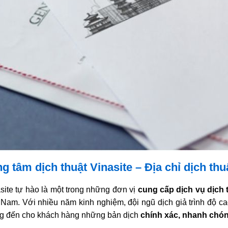
g tâm dịch thuật Vinasite – Địa chỉ dịch thu
site tự hào là một trong những đơn vị
cung cấp dịch vụ dịch 
 Nam. Với nhiều năm kinh nghiệm, đội ngũ dịch giả trình độ ca
g đến cho khách hàng những bản dịch
chính xác, nhanh chón