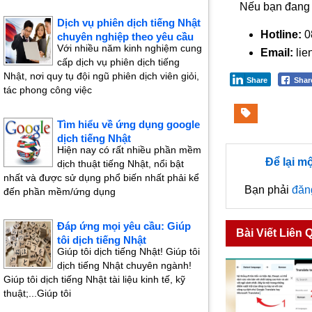
Nếu bạn đang
Dịch vụ phiên dịch tiếng Nhật
Hotline:
0
chuyên nghiệp theo yêu cầu
Với nhiều năm kinh nghiệm cung
Email:
lie
cấp dịch vụ phiên dịch tiếng
Nhật, nơi quy tụ đội ngũ phiên dịch viên giỏi,
Share
Sha
tác phong công việc
Tìm hiểu về ứng dụng google
dịch tiếng Nhật
Hiện nay có rất nhiều phần mềm
Để lại m
dịch thuật tiếng Nhật, nổi bật
nhất và được sử dụng phổ biến nhất phải kể
Bạn phải
đăn
đến phần mềm/ứng dụng
Đáp ứng mọi yêu cầu: Giúp
Bài Viết Liên 
tôi dịch tiếng Nhật
Giúp tôi dịch tiếng Nhật! Giúp tôi
dịch tiếng Nhật chuyên ngành!
Giúp tôi dịch tiếng Nhật tài liệu kinh tế, kỹ
thuật;...Giúp tôi