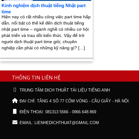
Kinh nghiệm dịch thuật tiếng Nhật part
time
Hiện nay có rất nhiều công việc part time hấp
dẫn, nổi bật có thể kể đến dịch thuật tiếng
nhật part time – ngành nghề có nhiều cơ hội
phát triển và trau dồi kiến thức. Vậy để trở
người dịch thuật part time giỏi, chuyên
nghiệp cần phải có những kỹ năng gì? […]
THÔNG TIN LIÊN HỆ
TRUNG TÂM DỊCH THUẬT TÀI LIỆU TIẾNG ANH
ĐẠI CHỈ: TẦNG 4 SỐ 77 CỐM VÒNG - CẦU GIẤY - HÀ NỘI.
ĐIỆN THOẠI: 081313 5566 - 0966.648.869
EMAIL: LIENHEDICHTHUAT@GMAIL.COM