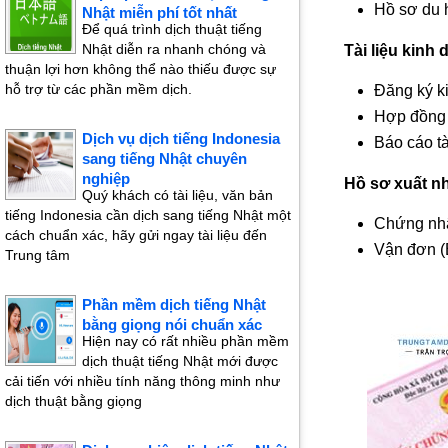
Hồ sơ du h
Nhật miễn phí tốt nhất
Để quá trình dịch thuật tiếng
Nhật diễn ra nhanh chóng và
Tài liệu kinh
thuận lợi hơn không thể nào thiếu được sự
hỗ trợ từ các phần mềm dịch.
Đăng ký k
Hợp đồng k
Dịch vụ dịch tiếng Indonesia
Báo cáo tà
sang tiếng Nhật chuyên
nghiệp
Hồ sơ xuất n
Quý khách có tài liệu, văn bản
tiếng Indonesia cần dịch sang tiếng Nhật một
Chứng nhậ
cách chuẩn xác, hãy gửi ngay tài liệu đến
Vận đơn (B
Trung tâm
Phần mềm dịch tiếng Nhật
bằng giọng nói chuẩn xác
Hiện nay có rất nhiều phần mềm
dịch thuật tiếng Nhật mới được
cải tiến với nhiều tính năng thông minh như
dịch thuật bằng giọng