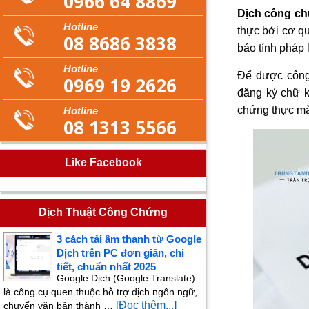
0966 64 8869
Dịch công c
Hotline
thực bởi cơ 
08 8686 3838
bảo tính pháp l
Hotline
Để được công 
0969 19 2626
đăng ký chữ k
chứng thực mà
Hotline
08 1313 5566
Like Facebook
Dịch Thuật Công Chứng
3 cách tải âm thanh từ Google
Dịch trên PC đơn giản, chi
tiết, chuẩn nhất 2025
Google Dịch (Google Translate)
là công cụ quen thuộc hỗ trợ dịch ngôn ngữ,
[Đọc thêm...]
chuyển văn bản thành …