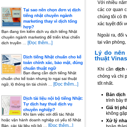
Với nhiều năm
các cơ quan 
Tại sao nên chọn đơn vị dịch
tiếng nhật chuyên ngành
chúng tôi có t
marketing thay vì dịch tổng
xác tuyệt đối v
hợp?
Bạn đang tìm kiếm dịch vụ dịch tiếng Nhật
Ngoài ra, đối 
chuyên ngành marketing để triển khai chiến
tại văn phòng, 
[Đọc thêm...]
dịch truyền …
Lý do nên 
Dịch tiếng Nhật chuẩn cho kế
thuật Vinas
toán chính xác, bảo mật, đúng
chuẩn thuật ngữ
Khi cần
dịch
Bạn đang cần dịch tiếng Nhật
chóng và chi p
chuẩn cho kế toán nhưng lo ngại sai thuật
tốt nhất.
[Đọc thêm...]
ngữ, lộ thông tin tài chính …
Bản dịch 
Dịch tài liệu nội bộ tiếng Nhật:
trình bày
Tự dịch hay thuê dịch vụ
Giá trị p
chuyên nghiệp?
không gặp 
Khi làm việc với đối tác Nhật
hoặc vận hành doanh nghiệp có yếu tố Nhật
Xử lý nha
[Đọc thêm...]
Bản, các tài liệu nội bộ …
hoàn thàn