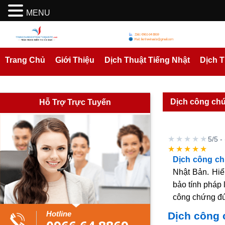
MENU
Trang Chủ
Giới Thiệu
Dịch Thuật Tiếng Nhật
Dịch 
Dịch công chứ
Hỗ Trợ Trực Tuyến
★★★★★
5/5 -
★★★★★
Dịch công ch
Nhật Bản. Hiể
bảo tính pháp 
công chứng đú
Hotline
Dịch công 