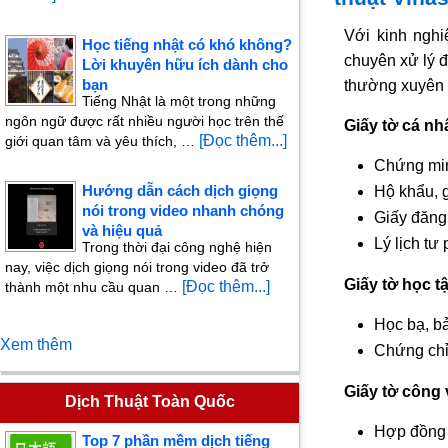
Với kinh ngh
Học tiếng nhật có khó không?
chuyên xử lý đ
Lời khuyên hữu ích dành cho
bạn
thường xuyên 
Tiếng Nhật là một trong những
ngôn ngữ được rất nhiều người học trên thế
Giấy tờ cá nh
[Đọc thêm...]
giới quan tâm và yêu thích, …
Chứng min
Hướng dẫn cách dịch giọng
Hộ khẩu, g
nói trong video nhanh chóng
Giấy đăng 
và hiệu quả
Lý lịch tư
Trong thời đại công nghệ hiện
nay, việc dịch giọng nói trong video đã trở
Giấy tờ học t
[Đọc thêm...]
thành một nhu cầu quan …
Học bạ, bả
Xem thêm
Chứng chỉ 
Giấy tờ công 
Dịch Thuật Toàn Quốc
Hợp đồng 
Top 7 phần mềm dịch tiếng