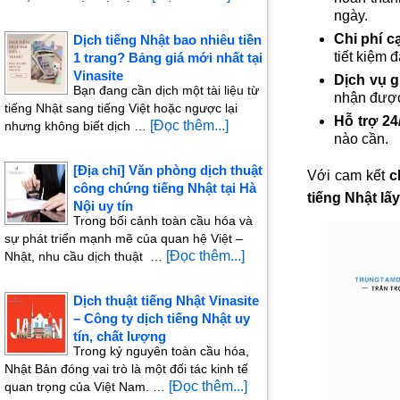
ngày.
Chi phí c
Dịch tiếng Nhật bao nhiêu tiền
tiết kiệm 
1 trang? Bảng giá mới nhất tại
Vinasite
Dịch vụ g
Bạn đang cần dịch một tài liệu từ
nhận được
tiếng Nhật sang tiếng Việt hoặc ngược lại
Hỗ trợ 24
[Đọc thêm...]
nhưng không biết dịch …
nào cần.
[Địa chỉ] Văn phòng dịch thuật
Với cam kết
c
công chứng tiếng Nhật tại Hà
tiếng Nhật lấ
Nội uy tín
Trong bối cảnh toàn cầu hóa và
sự phát triển mạnh mẽ của quan hệ Việt –
[Đọc thêm...]
Nhật, nhu cầu dịch thuật …
Dịch thuật tiếng Nhật Vinasite
– Công ty dịch tiếng Nhật uy
tín, chất lượng
Trong kỷ nguyên toàn cầu hóa,
Nhật Bản đóng vai trò là một đối tác kinh tế
[Đọc thêm...]
quan trọng của Việt Nam. …