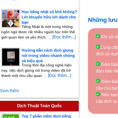
Học tiếng nhật có khó không?
Lời khuyên hữu ích dành cho
Những lưu 
bạn
Tiếng Nhật là một trong những
ngôn ngữ được rất nhiều người học trên thế
Khi sử dụ
[Đọc thêm...]
giới quan tâm và yêu thích, …
Cung cấp 
Hướng dẫn cách dịch giọng
đích sử dụn
nói trong video nhanh chóng
và hiệu quả
Đảm bảo r
Trong thời đại công nghệ hiện
nay, việc dịch giọng nói trong video đã trở
đảm bảo rằn
[Đọc thêm...]
thành một nhu cầu quan …
Đảm bảo r
cầu của bạn
Xem thêm
Nếu bạn k
cấp dịch vụ
Dịch Thuật Toàn Quốc
Top 7 phần mềm dịch tiếng