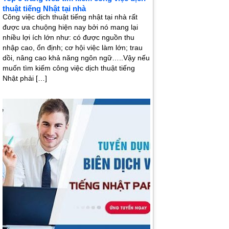
thuật tiếng Nhật tại nhà
Công việc dịch thuật tiếng nhật tại nhà rất
được ưa chuộng hiện nay bởi nó mang lại
nhiều lợi ích lớn như: có được nguồn thu
nhập cao, ổn định; cơ hội việc làm lớn; trau
dồi, nâng cao khả năng ngôn ngữ…..Vậy nếu
muốn tìm kiếm công việc dịch thuật tiếng
Nhật phải […]