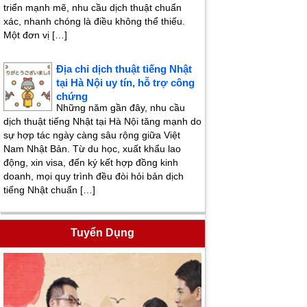
triển mạnh mẽ, nhu cầu dịch thuật chuẩn
xác, nhanh chóng là điều không thể thiếu.
Một đơn vị […]
Địa chỉ dịch thuật tiếng Nhật
tại Hà Nội uy tín, hỗ trợ công
chứng
Những năm gần đây, nhu cầu
dịch thuật tiếng Nhật tại Hà Nội tăng mạnh do
sự hợp tác ngày càng sâu rộng giữa Việt
Nam Nhật Bản. Từ du học, xuất khẩu lao
động, xin visa, đến ký kết hợp đồng kinh
doanh, mọi quy trình đều đòi hỏi bản dịch
tiếng Nhật chuẩn […]
Tuyển Dụng