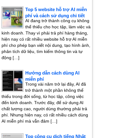
Top 5 website hỗ trợ AI miễn
phí và cách sử dụng chi tiết
AI đang trở thành công cụ không
thể thiếu cho học tập, làm việc và
kinh doanh. Thay vì phải trả phí hàng tháng,
hiện nay có rất nhiều website hỗ trợ AI miễn
phí cho phép bạn viết nội dung, tạo hình ảnh,
phân tích dữ liệu, tìm kiếm thông tin và tự
động […]
Hướng dẫn cách dùng AI
miễn phí
Trong vài năm trở lại đây, AI đã
trở thành một phần không thể
thiếu trong đời sống, từ học tập, công việc
đến kinh doanh. Trước đây, để sử dụng AI
chất lượng cao, người dùng thường phải trả
phí. Nhưng hiện nay, có rất nhiều cách dùng
AI miễn phí mà vẫn đảm […]
Top công cụ dịch tiếng Nhật