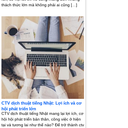
thách thức lớn mà không phải ai cũng […]
CTV dịch thuật tiếng Nhật: Lợi ích và cơ
hội phát triển lớn
CTV dịch thuật tiếng Nhật mang lại lợi ích, cơ
hội hội phát triển bản thân, công việc ở hiện
tại và tương lai như thế nào? Để trở thành ctv