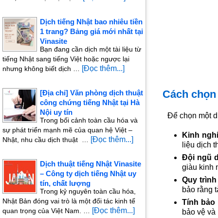
Dịch tiếng Nhật bao nhiêu tiền
1 trang? Bảng giá mới nhất tại
Vinasite
Bạn đang cần dịch một tài liệu từ
tiếng Nhật sang tiếng Việt hoặc ngược lại
[Đọc thêm...]
nhưng không biết dịch …
Cách chọn 
[Địa chỉ] Văn phòng dịch thuật
công chứng tiếng Nhật tại Hà
Nội uy tín
Để chọn một dị
Trong bối cảnh toàn cầu hóa và
sự phát triển mạnh mẽ của quan hệ Việt –
Kinh ngh
[Đọc thêm...]
Nhật, nhu cầu dịch thuật …
liệu dịch 
Đội ngũ d
Dịch thuật tiếng Nhật Vinasite
giàu kinh 
– Công ty dịch tiếng Nhật uy
Quy trình
tín, chất lượng
bảo rằng t
Trong kỷ nguyên toàn cầu hóa,
Nhật Bản đóng vai trò là một đối tác kinh tế
Tính bảo 
[Đọc thêm...]
quan trọng của Việt Nam. …
bảo vệ và 