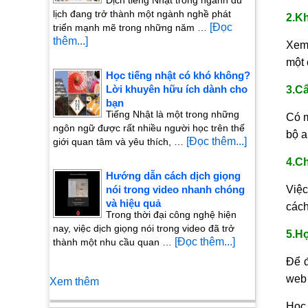
lịch đang trở thành một ngành nghề phát
2.K
[Đọc
triển mạnh mẽ trong những năm …
thêm...]
Xem 
một 
Học tiếng nhật có khó không?
Lời khuyên hữu ích dành cho
3.C
bạn
Tiếng Nhật là một trong những
Có m
ngôn ngữ được rất nhiều người học trên thế
bộ a
[Đọc thêm...]
giới quan tâm và yêu thích, …
4.C
Hướng dẫn cách dịch giọng
nói trong video nhanh chóng
Việc
và hiệu quả
cách
Trong thời đại công nghệ hiện
nay, việc dịch giọng nói trong video đã trở
5.Họ
[Đọc thêm...]
thành một nhu cầu quan …
Để đ
web 
Xem thêm
Học 