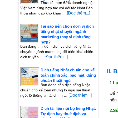
Thực tế, hơn 62% doanh nghiệp
Việt Nam từng hợp tác với đối tác Nhật Bản
[Đọc thêm...]
thừa nhận gặp khó khăn …
Tại sao nên chọn đơn vị dịch
tiếng nhật chuyên ngành
marketing thay vì dịch tổng
hợp?
Bạn đang tìm kiếm dịch vụ dịch tiếng Nhật
chuyên ngành marketing để triển khai chiến
[Đọc thêm...]
dịch truyền …
Dịch tiếng Nhật chuẩn cho kế
II. 
toán chính xác, bảo mật, đúng
chuẩn thuật ngữ
1.L
Bạn đang cần dịch tiếng Nhật
chuẩn cho kế toán nhưng lo ngại sai thuật
Để h
[Đọc thêm...]
ngữ, lộ thông tin tài chính …
nên 
Dịch tài liệu nội bộ tiếng Nhật:
2.Sử
Tự dịch hay thuê dịch vụ