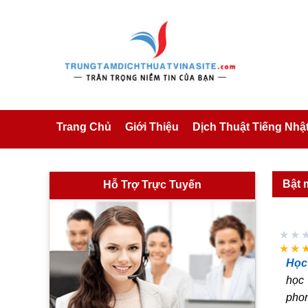
Trang Chủ
Giới Thiệu
Dịch Thuật Tiếng Nhậ
Bật 
Hỗ Trợ Trực Tuyến
★★
★★
Học
học 
phon