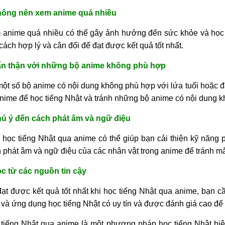
hông nên xem anime quá nhiều
anime quá nhiều có thể gây ảnh hưởng đến sức khỏe và học t
cách hợp lý và cân đối để đạt được kết quả tốt nhất.
ẩn thận với những bộ anime không phù hợp
ột số bộ anime có nội dung không phù hợp với lứa tuổi hoặc đ
nime để học tiếng Nhật và tránh những bộ anime có nội dung 
hú ý đến cách phát âm và ngữ điệu
 học tiếng Nhật qua anime có thể giúp bạn cải thiện kỹ năng 
 phát âm và ngữ điệu của các nhân vật trong anime để tránh mắ
c từ các nguồn tin cậy
ạt được kết quả tốt nhất khi học tiếng Nhật qua anime, bạn cầ
và ứng dụng học tiếng Nhật có uy tín và được đánh giá cao để 
tiếng Nhật qua anime là một phương pháp học tiếng Nhật hiệu 