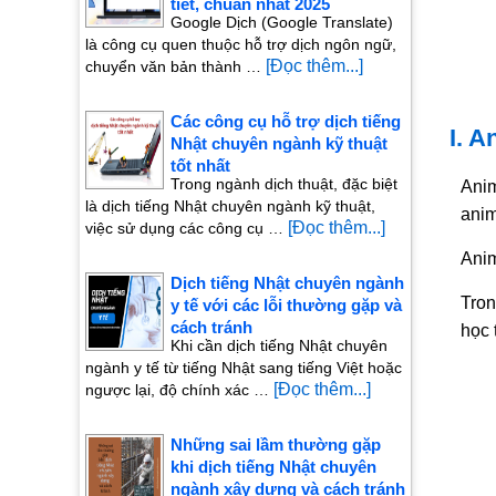
tiết, chuẩn nhất 2025
Google Dịch (Google Translate)
là công cụ quen thuộc hỗ trợ dịch ngôn ngữ,
[Đọc thêm...]
chuyển văn bản thành …
Các công cụ hỗ trợ dịch tiếng
I. 
Nhật chuyên ngành kỹ thuật
tốt nhất
Trong ngành dịch thuật, đặc biệt
Anim
là dịch tiếng Nhật chuyên ngành kỹ thuật,
anim
[Đọc thêm...]
việc sử dụng các công cụ …
Anim
Dịch tiếng Nhật chuyên ngành
Tron
y tế với các lỗi thường gặp và
cách tránh
học 
Khi cần dịch tiếng Nhật chuyên
ngành y tế từ tiếng Nhật sang tiếng Việt hoặc
[Đọc thêm...]
ngược lại, độ chính xác …
Những sai lầm thường gặp
khi dịch tiếng Nhật chuyên
ngành xây dựng và cách tránh