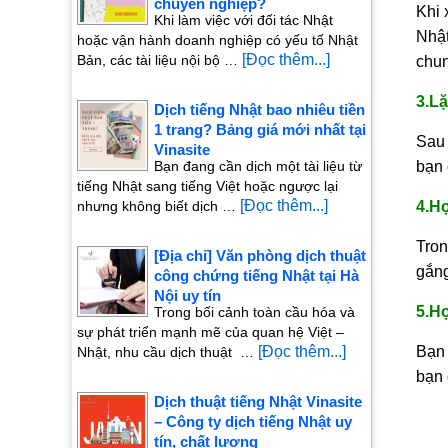
chuyên nghiệp?
Khi 
Khi làm việc với đối tác Nhật
Nhật
hoặc vận hành doanh nghiệp có yếu tố Nhật
[Đọc thêm...]
Bản, các tài liệu nội bộ …
chun
3.Lặ
Dịch tiếng Nhật bao nhiêu tiền
1 trang? Bảng giá mới nhất tại
Sau 
Vinasite
Bạn đang cần dịch một tài liệu từ
bạn 
tiếng Nhật sang tiếng Việt hoặc ngược lại
[Đọc thêm...]
nhưng không biết dịch …
4.H
Tron
[Địa chỉ] Văn phòng dịch thuật
gắng
công chứng tiếng Nhật tại Hà
Nội uy tín
5.H
Trong bối cảnh toàn cầu hóa và
sự phát triển mạnh mẽ của quan hệ Việt –
[Đọc thêm...]
Bạn 
Nhật, nhu cầu dịch thuật …
bạn 
Dịch thuật tiếng Nhật Vinasite
– Công ty dịch tiếng Nhật uy
tín, chất lượng