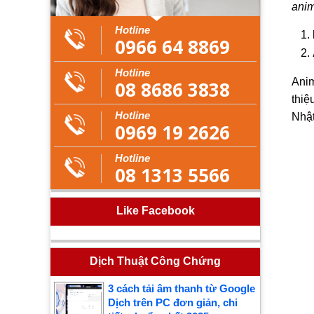
anim
Hotline
0966 64 8869
Hotline
Anim
08 8686 3838
thiệ
Hotline
Nhật
0969 19 2626
Hotline
08 1313 5566
Like Facebook
Dịch Thuật Công Chứng
3 cách tải âm thanh từ Google
Dịch trên PC đơn giản, chi