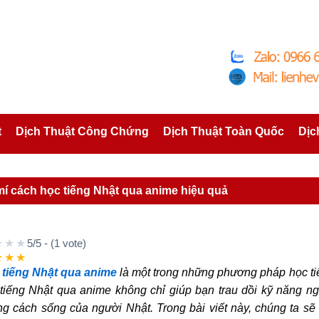
t
Dịch Thuật Công Chứng
Dịch Thuật Toàn Quốc
Dịc
mí cách học tiếng Nhật qua anime hiệu quả
★★★
5/5 - (1 vote)
★★★
 tiếng Nhật qua anime
là một trong những phương pháp học ti
tiếng Nhật qua anime không chỉ giúp bạn trau dồi kỹ năng 
g cách sống của người Nhật. Trong bài viết này, chúng ta s