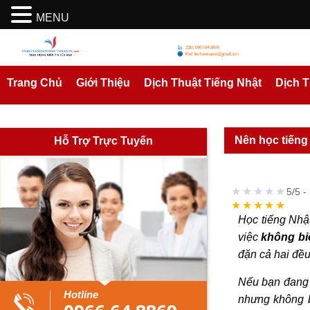
MENU
Trang Chủ
Giới Thiệu
Dịch Thuật Tiếng Nhật
Dịch 
Nên học tiếng 
Hỗ Trợ Trực Tuyến
★★★★★
5/5 -
★★★★★
Học tiếng Nhật
việc
không bi
đặn cả hai đều
Nếu bạn đang r
Hotline
nhưng không bi