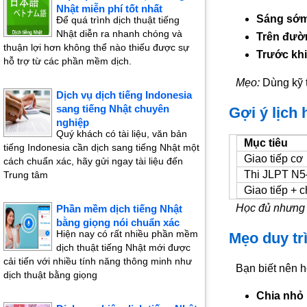
Nhật miễn phí tốt nhất
Sáng sớm 
Để quá trình dịch thuật tiếng
Nhật diễn ra nhanh chóng và
Trên đườn
thuận lợi hơn không thể nào thiếu được sự
Trước khi
hỗ trợ từ các phần mềm dịch.
Mẹo:
Dùng kỹ t
Dịch vụ dịch tiếng Indonesia
sang tiếng Nhật chuyên
Gợi ý lịch 
nghiệp
Quý khách có tài liệu, văn bản
Mục tiêu
tiếng Indonesia cần dịch sang tiếng Nhật một
Giao tiếp cơ
cách chuẩn xác, hãy gửi ngay tài liệu đến
Thi JLPT N
Trung tâm
Giao tiếp + 
Học đủ nhưng p
Phần mềm dịch tiếng Nhật
bằng giọng nói chuẩn xác
Hiện nay có rất nhiều phần mềm
Mẹo duy tr
dịch thuật tiếng Nhật mới được
cải tiến với nhiều tính năng thông minh như
Bạn biết nên h
dịch thuật bằng giọng
Chia nhỏ 