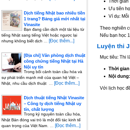
Thời gian 
Ưu tiên họ
Dịch tiếng Nhật bao nhiêu tiền
Ví dụ: Mỗi
1 trang? Bảng giá mới nhất tại
Vinasite
Theo nghiên c
Bạn đang cần dịch một tài liệu từ
tiếng Nhật sang tiếng Việt hoặc ngược lại
Nếu bạn học 1 
[Đọc thêm...]
nhưng không biết dịch …
Luyện thi 
[Địa chỉ] Văn phòng dịch thuật
Mục tiêu: Thi 
công chứng tiếng Nhật tại Hà
Nội uy tín
Thời gian
Trong bối cảnh toàn cầu hóa và
Nội dung
sự phát triển mạnh mẽ của quan hệ Việt –
[Đọc thêm...]
Nhật, nhu cầu dịch thuật …
Với lịch học đ
Dịch thuật tiếng Nhật Vinasite
– Công ty dịch tiếng Nhật uy
tín, chất lượng
Trong kỷ nguyên toàn cầu hóa,
Nhật Bản đóng vai trò là một đối tác kinh tế
[Đọc thêm...]
quan trọng của Việt Nam. …