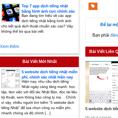
Top 7 app dịch tiếng nhật
bằng hình ảnh cực chính xác
Bạn đang tìm hiểu về các app
dịch tiếng nhật bằng hình ảnh
Để lại m
cho kết quả dịch thuật chuẩn xác cao? Vậy
không thể bỏ qua bài viết
Bạn phải
đăn
Xem thêm
Bài Viết Liên 
Bài Viết Mới Nhất
5 website dịch tiếng nhật miễn
phí, chính xác nhất hiện nay
Hiện nay, nhu cầu dịch tiếng
Nhật ngày càng tăng mạnh: học
tập, làm việc với đối tác Nhật Bản, đọc tài liệu
kỹ thuật, xem thông báo công ty mẹ… Chính
vì vậy, nhiều người tìm kiếm “5 website dịch
tiếng Nhật” để lựa chọn công cụ miễn phí,
5 website dịch ti
nhanh chóng và độ chính […]
chính xác nhất hi