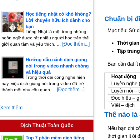
Học tiếng nhật có khó không?
Chuẩn bị đi
Lời khuyên hữu ích dành cho
bạn
Mục tiêu: Sử d
Tiếng Nhật là một trong những
ngôn ngữ được rất nhiều người học trên thế
Thời gian
[Đọc thêm...]
giới quan tâm và yêu thích, …
Tập trung
Hướng dẫn cách dịch giọng
Bạn cần đạt ít
nói trong video nhanh chóng
và hiệu quả
Hoạt động
Trong thời đại công nghệ hiện
nay, việc dịch giọng nói trong video đã trở
Luyện nghe (
[Đọc thêm...]
thành một nhu cầu quan …
Luyện nói –
Đọc hiểu – g
Viết – dịch
Xem thêm
Thế nào là
Dịch Thuật Toàn Quốc
Nếu bạn chỉ c
thời gian ít ỏi
Top 7 phần mềm dịch tiếng