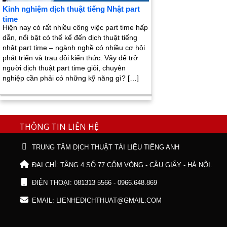
Kinh nghiệm dịch thuật tiếng Nhật part
time
Hiện nay có rất nhiều công việc part time hấp
dẫn, nổi bật có thể kể đến dịch thuật tiếng
nhật part time – ngành nghề có nhiều cơ hội
phát triển và trau dồi kiến thức. Vậy để trở
người dịch thuật part time giỏi, chuyên
nghiệp cần phải có những kỹ năng gì? […]
THÔNG TIN LIÊN HỆ
TRUNG TÂM DỊCH THUẬT TÀI LIỆU TIẾNG ANH
ĐẠI CHỈ: TẦNG 4 SỐ 77 CỐM VÒNG - CẦU GIẤY - HÀ NỘI.
ĐIỆN THOẠI: 081313 5566 - 0966.648.869
EMAIL: LIENHEDICHTHUAT@GMAIL.COM