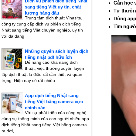
Dịch vụ phiên dịch tiếng Nhật
Gắn học v
sang tiếng Việt uy tín, chất
Tự thưởn
lượng hàng đầu
Trung tâm dịch thuật Vinasite,
Dùng app 
công ty cung cấp dịch vụ phiên dịch tiếng
Tìm ngườ
Nhật sang tiếng Việt chuyên nghiệp, uy tín
với đa dạng
Những quyển sách luyện dịch
tiếng nhật pdf hữu ích
Để nâng cao khả năng dịch
thuật, việc thường xuyên luyện
tập dịch thuật là điều rất cần thiết và quan
trọng. Hiện nay có rất nhiều
App dịch tiếng Nhật sang
tiếng Việt bằng camera cực
chính xác
Với sự phát triển của công nghệ
cùng sự thông minh của con người nhiều app
dịch tiếng Nhật sang tiếng Việt bằng camera
ra đời,