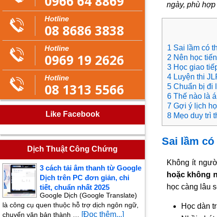
0966 64 8869
ngày, phù hợp 
Hotline
08 8686 3838
1 Sai lầm có t
Hotline
0969 19 2626
2 Nên học tiế
3 Học giao tiế
4 Luyện thi J
Hotline
08 1313 5566
5 Chuẩn bị đi 
6 Thế nào là 
7 Gợi ý lịch h
Like Facebook
8 Mẹo duy trì 
Sai lầm có
Dịch Thuật Công Chứng
Không ít ngườ
3 cách tải âm thanh từ Google
hoặc không n
Dịch trên PC đơn giản, chi
học càng lâu s
tiết, chuẩn nhất 2025
Google Dịch (Google Translate)
là công cụ quen thuộc hỗ trợ dịch ngôn ngữ,
Học dàn tr
[Đọc thêm...]
chuyển văn bản thành …