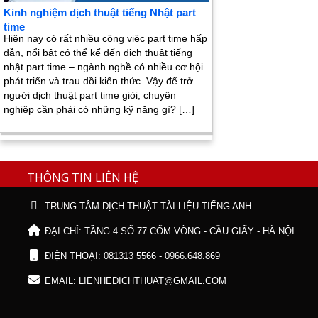
Kinh nghiệm dịch thuật tiếng Nhật part
time
Hiện nay có rất nhiều công việc part time hấp
dẫn, nổi bật có thể kể đến dịch thuật tiếng
nhật part time – ngành nghề có nhiều cơ hội
phát triển và trau dồi kiến thức. Vậy để trở
người dịch thuật part time giỏi, chuyên
nghiệp cần phải có những kỹ năng gì? […]
THÔNG TIN LIÊN HỆ
TRUNG TÂM DỊCH THUẬT TÀI LIỆU TIẾNG ANH
ĐẠI CHỈ: TẦNG 4 SỐ 77 CỐM VÒNG - CẦU GIẤY - HÀ NỘI.
ĐIỆN THOẠI: 081313 5566 - 0966.648.869
EMAIL: LIENHEDICHTHUAT@GMAIL.COM