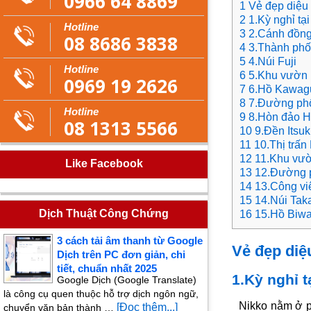
0966 64 8869
1 Vẻ đẹp diệu
2 1.Kỳ nghỉ tạ
Hotline
3 2.Cánh đồn
08 8686 3838
4 3.Thành phố
5 4.Núi Fuji
Hotline
6 5.Khu vườn 
0969 19 2626
7 6.Hồ Kawag
8 7.Đường ph
Hotline
9 8.Hòn đảo 
08 1313 5566
10 9.Đền Itsu
11 10.Thị trấn 
12 11.Khu vườ
Like Facebook
13 12.Đường 
14 13.Công vi
15 14.Núi Tak
Dịch Thuật Công Chứng
16 15.Hồ Biw
3 cách tải âm thanh từ Google
Vẻ đẹp diệ
Dịch trên PC đơn giản, chi
tiết, chuẩn nhất 2025
1.Kỳ nghỉ t
Google Dịch (Google Translate)
là công cụ quen thuộc hỗ trợ dịch ngôn ngữ,
Nikko nằm ở p
[Đọc thêm...]
chuyển văn bản thành …