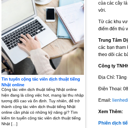
của các cây lá
vời.
Từ các khu vườ
điểm đến thú v
Trung Tâm Dị
các bạn tham 
theo dõi các bà
Công ty TNHH 
Địa Chỉ: Tầng
Tin tuyển cộng tác viên dịch thuật tiếng
Nhật online
Điện Thoại: 0
Cộng tác viên dịch thuật tiếng Nhật online
hiện đang là công việc hot, mang lại thu nhập
Email:
lienhe
tương đối cao và ổn định. Tuy nhiên, để trở
thành cộng tác viên dịch thuật tiếng Nhật
Xem Thêm:
online cần phải có những kỹ năng gì? Tìm
kiếm tin tuyển cộng tác viên dịch thuật tiếng
Phiên dịch ti
Nhật […]