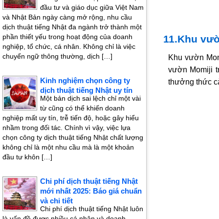
đầu tư và giáo dục giữa Việt Nam
và Nhật Bản ngày càng mở rộng, nhu cầu
dịch thuật tiếng Nhật đa ngành trở thành một
phần thiết yếu trong hoạt động của doanh
11.Khu vườ
nghiệp, tổ chức, cá nhân. Không chỉ là việc
chuyển ngữ thông thường, dịch […]
Khu vườn Momi
vườn Momiji t
Kinh nghiệm chọn công ty
thưởng thức c
dịch thuật tiếng Nhật uy tín
Một bản dịch sai lệch chỉ một vài
từ cũng có thể khiến doanh
nghiệp mất uy tín, trễ tiến độ, hoặc gây hiểu
nhầm trong đối tác. Chính vì vậy, việc lựa
chọn công ty dịch thuật tiếng Nhật chất lượng
không chỉ là một nhu cầu mà là một khoản
đầu tư khôn […]
Chi phí dịch thuật tiếng Nhật
mới nhất 2025: Báo giá chuẩn
và chi tiết
Chi phí dịch thuật tiếng Nhật luôn
là vấn đề được nhiều cá nhân và doanh