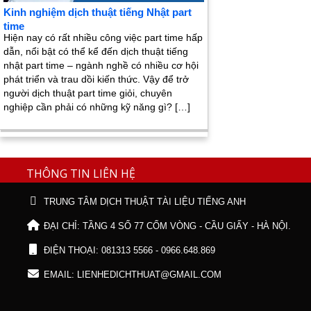
Kinh nghiệm dịch thuật tiếng Nhật part
time
Hiện nay có rất nhiều công việc part time hấp
dẫn, nổi bật có thể kể đến dịch thuật tiếng
nhật part time – ngành nghề có nhiều cơ hội
phát triển và trau dồi kiến thức. Vậy để trở
người dịch thuật part time giỏi, chuyên
nghiệp cần phải có những kỹ năng gì? […]
THÔNG TIN LIÊN HỆ
TRUNG TÂM DỊCH THUẬT TÀI LIỆU TIẾNG ANH
ĐẠI CHỈ: TẦNG 4 SỐ 77 CỐM VÒNG - CẦU GIẤY - HÀ NỘI.
ĐIỆN THOẠI: 081313 5566 - 0966.648.869
EMAIL: LIENHEDICHTHUAT@GMAIL.COM