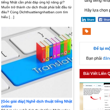
tảng tiếng Nhậ
tiếng Nhật cần phải đáp ứng kỹ năng gì?
Muốn trở thành ctv dịch thuật phải bắt đầu từ
Hãy lựa chọn 
đâu? Cùng Dichthuattiengnhatban.com tìm
hiểu […]
Share
Sha
Để lại m
Bạn phải
đăn
Bài Viết Liên 
[Góc giải đáp] Nghề dịch thuật tiếng Nhật
online