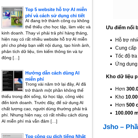
Top 5 website hỗ trợ AI miễn
phí và cách sử dụng chi tiết
AI đang trở thành công cụ không
thể thiếu cho học tập, làm việc và
Ưu điểm nổi b
kinh doanh. Thay vì phải trả phí hàng tháng,
hiện nay có rất nhiều website hỗ trợ AI miễn
Hỗ trợ nhi
phí cho phép bạn viết nội dung, tạo hình ảnh,
Cung cấp 
phân tích dữ liệu, tìm kiếm thông tin và tự
Tốc độ tra
động […]
Ứng dụng 
Hướng dẫn cách dùng AI
Kho dữ liệu 
miễn phí
Trong vài năm trở lại đây, AI đã
Hơn
300.
trở thành một phần không thể
thiếu trong đời sống, từ học tập, công việc
Kho
10.00
đến kinh doanh. Trước đây, để sử dụng AI
Hơn
500 
chất lượng cao, người dùng thường phải trả
100.000 
phí. Nhưng hiện nay, có rất nhiều cách dùng
AI miễn phí mà vẫn đảm […]
Jsho – Phầ
Top công cụ dịch tiếng Nhật