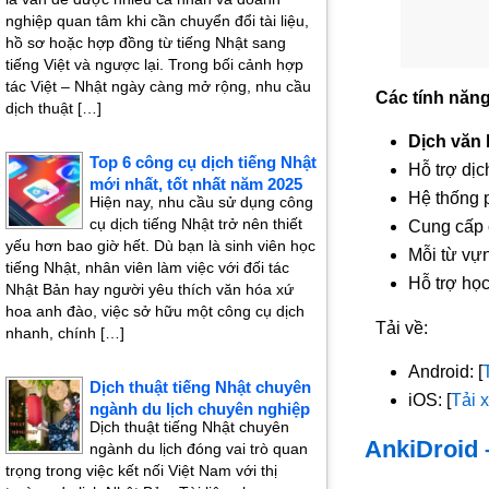
nghiệp quan tâm khi cần chuyển đổi tài liệu,
hồ sơ hoặc hợp đồng từ tiếng Nhật sang
tiếng Việt và ngược lại. Trong bối cảnh hợp
tác Việt – Nhật ngày càng mở rộng, nhu cầu
Các tính năng
dịch thuật […]
Dịch văn
Top 6 công cụ dịch tiếng Nhật
Hỗ trợ dị
mới nhất, tốt nhất năm 2025
Hệ thống p
Hiện nay, nhu cầu sử dụng công
cụ dịch tiếng Nhật trở nên thiết
Cung cấp c
yếu hơn bao giờ hết. Dù bạn là sinh viên học
Mỗi từ vự
tiếng Nhật, nhân viên làm việc với đối tác
Hỗ trợ học
Nhật Bản hay người yêu thích văn hóa xứ
hoa anh đào, việc sở hữu một công cụ dịch
Tải về:
nhanh, chính […]
Android: [
Dịch thuật tiếng Nhật chuyên
iOS: [
Tải 
ngành du lịch chuyên nghiệp
Dịch thuật tiếng Nhật chuyên
AnkiDroid 
ngành du lịch đóng vai trò quan
trọng trong việc kết nối Việt Nam với thị