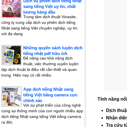
Dịch vụ phiên dịch tiếng Nhật
sang tiếng Việt uy tín, chất
lượng hàng đầu
Trung tâm dịch thuật Vinasite,
công ty cung cấp dịch vụ phiên dịch tiếng
Nhật sang tiếng Việt chuyên nghiệp, uy tín
với đa dạng
Những quyển sách luyện dịch
tiếng nhật pdf hữu ích
Để nâng cao khả năng dịch
thuật, việc thường xuyên luyện
tập dịch thuật là điều rất cần thiết và quan
trọng. Hiện nay có rất nhiều
App dịch tiếng Nhật sang
tiếng Việt bằng camera cực
Tính năng nổi
chính xác
Với sự phát triển của công nghệ
Dịch thuậ
cùng sự thông minh của con người nhiều app
dịch tiếng Nhật sang tiếng Việt bằng camera
Nhận diện
ra đời,
Tra cứu t