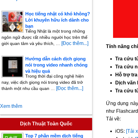
Học tiếng nhật có khó không?
Lời khuyên hữu ích dành cho
bạn
Tiếng Nhật là một trong những
ngôn ngữ được rất nhiều người học trên thế
[Đọc thêm...]
giới quan tâm và yêu thích, …
Tính năng ch
Hướng dẫn cách dịch giọng
Tra cứu t
nói trong video nhanh chóng
Tra cứu 
và hiệu quả
Hỗ trợ tra
Trong thời đại công nghệ hiện
nay, việc dịch giọng nói trong video đã trở
Dịch văn 
[Đọc thêm...]
thành một nhu cầu quan …
Tra cứu t
Ứng dụng này 
Xem thêm
như Flashcard 
Tải về:
Dịch Thuật Toàn Quốc
iOS:
[Tải 
Top 7 phần mềm dịch tiếng