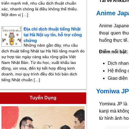
Tải về AnkiDr
triển mạnh mẽ, nhu cầu dịch thuật chuẩn
xác, nhanh chóng là điều không thể thiếu.
Anime Japa
Một đơn vị […]
Anime Japanes
Địa chỉ dịch thuật tiếng Nhật
thoại quen th
tại Hà Nội uy tín, hỗ trợ công
huống thực tế.
chứng
Những năm gần đây, nhu cầu
dịch thuật tiếng Nhật tại Hà Nội tăng mạnh do
Điểm nổi bật:
sự hợp tác ngày càng sâu rộng giữa Việt
Nam Nhật Bản. Từ du học, xuất khẩu lao
Dịch nhanh
động, xin visa, đến ký kết hợp đồng kinh
Hệ thống c
doanh, mọi quy trình đều đòi hỏi bản dịch
Giao diện
tiếng Nhật chuẩn […]
Yomiwa JP 
Tuyển Dụng
Yomiwa JP là
kanji mà khôn
từ hình ảnh ho