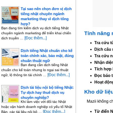
Tại sao nên chọn đơn vị dịch
tiếng nhật chuyên ngành
marketing thay vì dịch tổng
hợp?
Bạn đang tìm kiếm dịch vụ dịch tiếng Nhật
Tính năng 
chuyên ngành marketing để triển khai chiến
[Đọc thêm...]
dịch truyền …
Tra cứu từ
Dịch câu
Dịch tiếng Nhật chuẩn cho kế
toán chính xác, bảo mật, đúng
Tra cứu 
chuẩn thuật ngữ
Nhận diện
Bạn đang cần dịch tiếng Nhật
Tích hợp 
chuẩn cho kế toán nhưng lo ngại sai thuật
[Đọc thêm...]
ngữ, lộ thông tin tài chính …
Đọc báo t
Hoạt độn
Dịch tài liệu nội bộ tiếng Nhật:
Kho dữ liệ
Tự dịch hay thuê dịch vụ
chuyên nghiệp?
Mazii không ch
Khi làm việc với đối tác Nhật
hoặc vận hành doanh nghiệp có yếu tố Nhật
Từ điển N
[Đọc thêm...]
Bản, các tài liệu nội bộ …