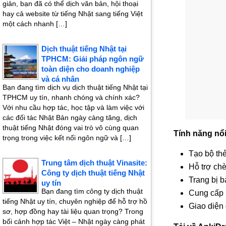
giản, bạn đã có thể dịch văn bản, hội thoại
hay cả website từ tiếng Nhật sang tiếng Việt
một cách nhanh […]
Dịch thuật tiếng Nhật tại
TPHCM: Giải pháp ngôn ngữ
toàn diện cho doanh nghiệp
và cá nhân
Bạn đang tìm dịch vụ dịch thuật tiếng Nhật tại
TPHCM uy tín, nhanh chóng và chính xác?
Với nhu cầu hợp tác, học tập và làm việc với
các đối tác Nhật Bản ngày càng tăng, dịch
thuật tiếng Nhật đóng vai trò vô cùng quan
Tính năng nổi
trọng trong việc kết nối ngôn ngữ và […]
Tạo bộ thẻ
Trung tâm dịch thuật Vinasite:
Hỗ trợ chè
Công ty dịch thuật tiếng Nhật
Trang bị b
uy tín
Bạn đang tìm công ty dịch thuật
Cung cấp 
tiếng Nhật uy tín, chuyên nghiệp để hỗ trợ hồ
Giao diện 
sơ, hợp đồng hay tài liệu quan trọng? Trong
bối cảnh hợp tác Việt – Nhật ngày càng phát