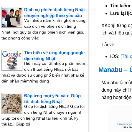
Tìm kiếm 
Dịch vụ phiên dịch tiếng Nhật
Lưu lại lị
chuyên nghiệp theo yêu cầu
Với nhiều năm kinh nghiệm cung
XKanji từng đạ
cấp dịch vụ phiên dịch tiếng
Nhật, nơi quy tụ đội ngũ phiên dịch viên giỏi,
ích và hiệu qu
tác phong công việc
Tải về:
Tìm hiểu về ứng dụng google
iOS:
[Tải 
dịch tiếng Nhật
Hiện nay có rất nhiều phần mềm
Manabu – Ứ
dịch thuật tiếng Nhật, nổi bật
nhất và được sử dụng phổ biến nhất phải kể
đến phần mềm/ứng dụng
Manabu là mộ
dụng này chỉ 
Đáp ứng mọi yêu cầu: Giúp
năng hoạt độn
tôi dịch tiếng Nhật
Giúp tôi dịch tiếng Nhật! Giúp tôi
dịch tiếng Nhật chuyên ngành!
Giúp tôi dịch tiếng Nhật tài liệu kinh tế, kỹ
thuật;...Giúp tôi