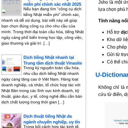
Jsho là một ứ
miễn phí chính xác nhất 2025
Nếu bạn đang tìm “công cụ dịch
lựa chọn phù 
tiếng Nhật miễn phí” chính xác,
nhanh và dễ sử dụng, bài viết này sẽ giúp
Tính năng nổi
bạn chọn đúng công cụ cho nhu cầu của
mình. Trong thời đại toàn cầu hóa, tiếng Nhật
Hỗ trợ
dịc
ngày càng phổ biến trong học tập, công việc,
Kho dữ liệ
giao thương và giải trí. […]
Cho phép n
Gửi từ trự
Dịch tiếng Nhật nhanh tại
Có thể chi
Trung tâm dịch thuật Vinasite
Trong kỷ nguyên toàn cầu hóa,
nhu cầu dịch tiếng Nhật nhanh
U-Dictiona
ngày càng tăng cao ở Việt Nam. Hàng loạt
doanh nghiệp, cá nhân, tổ chức hợp tác với
Không chỉ là
Nhật Bản trong các lĩnh vực kinh doanh, kỹ
cứu từ điển, d
thuật, giáo dục, y tế, công nghệ đều cần bản
dịch chất lượng trong thời gian […]
Dịch thuật tiếng Nhật đa
ngành chuyên nghiệp, uy tín
Trong bối cảnh hợp tác kinh tế,