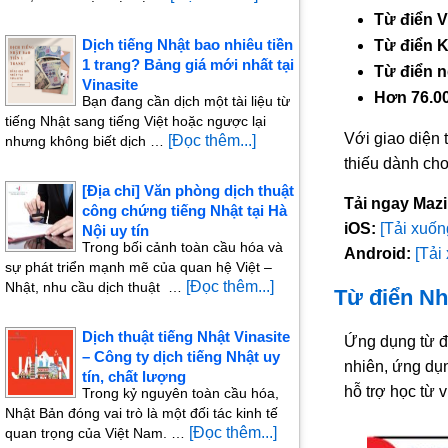
Từ điển V
Dịch tiếng Nhật bao nhiêu tiền
Từ điển K
1 trang? Bảng giá mới nhất tại
Từ điển 
Vinasite
Hơn 76.00
Bạn đang cần dịch một tài liệu từ
tiếng Nhật sang tiếng Việt hoặc ngược lại
Với giao diện 
[Đọc thêm...]
nhưng không biết dịch …
thiếu dành ch
[Địa chỉ] Văn phòng dịch thuật
Tải ngay Mazii
công chứng tiếng Nhật tại Hà
iOS:
[Tải xuốn
Nội uy tín
Trong bối cảnh toàn cầu hóa và
Android:
[Tải
sự phát triển mạnh mẽ của quan hệ Việt –
[Đọc thêm...]
Nhật, nhu cầu dịch thuật …
Từ điển Nhậ
Dịch thuật tiếng Nhật Vinasite
Ứng dụng từ đ
– Công ty dịch tiếng Nhật uy
nhiên, ứng dụn
tín, chất lượng
hỗ trợ học từ 
Trong kỷ nguyên toàn cầu hóa,
Nhật Bản đóng vai trò là một đối tác kinh tế
[Đọc thêm...]
quan trọng của Việt Nam. …