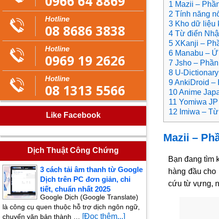
0966 64 8869
1 Mazii – Phần
2 Tính năng nổ
Hotline
3 Kho dữ liệu 
08 8686 3838
4 Từ điển Nhật
5 XKanji – Phầ
Hotline
6 Manabu – Ứn
0969 19 2626
7 Jsho – Phần
8 U-Dictionar
Hotline
9 AnkiDroid – 
08 1313 5566
10 Anime Japa
11 Yomiwa JP 
12 Imiwa – Từ
Like Facebook
Mazii – Ph
Dịch Thuật Công Chứng
Bạn đang tìm
3 cách tải âm thanh từ Google
hàng đầu cho n
Dịch trên PC đơn giản, chi
cứu từ vựng, 
tiết, chuẩn nhất 2025
Google Dịch (Google Translate)
là công cụ quen thuộc hỗ trợ dịch ngôn ngữ,
[Đọc thêm...]
chuyển văn bản thành …