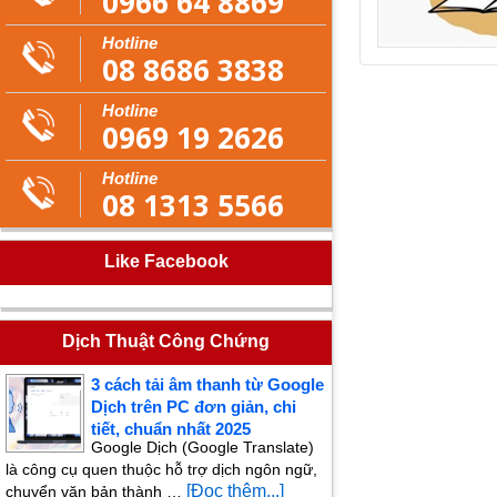
0966 64 8869
Hotline
08 8686 3838
Hotline
0969 19 2626
Hotline
08 1313 5566
Like Facebook
Dịch Thuật Công Chứng
3 cách tải âm thanh từ Google
Dịch trên PC đơn giản, chi
tiết, chuẩn nhất 2025
Google Dịch (Google Translate)
là công cụ quen thuộc hỗ trợ dịch ngôn ngữ,
[Đọc thêm...]
chuyển văn bản thành …