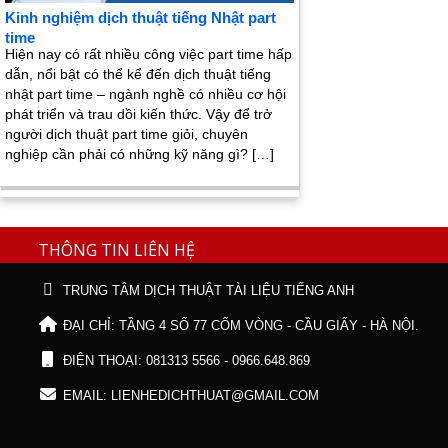
Kinh nghiệm dịch thuật tiếng Nhật part
time
Hiện nay có rất nhiều công việc part time hấp
dẫn, nổi bật có thể kể đến dịch thuật tiếng
nhật part time – ngành nghề có nhiều cơ hội
phát triển và trau dồi kiến thức. Vậy để trở
người dịch thuật part time giỏi, chuyên
nghiệp cần phải có những kỹ năng gì? […]
THÔNG TIN LIÊN HỆ
TRUNG TÂM DỊCH THUẬT TÀI LIỆU TIẾNG ANH
ĐẠI CHỈ: TẦNG 4 SỐ 77 CỐM VÒNG - CẦU GIẤY - HÀ NỘI.
ĐIỆN THOẠI: 081313 5566 - 0966.648.869
EMAIL: LIENHEDICHTHUAT@GMAIL.COM