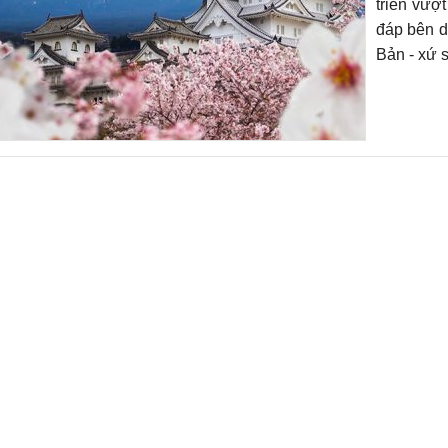
triển vượ
đáp bên d
Bản - xứ 