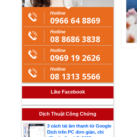
Hotline
0966 64 8869
Hotline
08 8686 3838
Hotline
0969 19 2626
Hotline
08 1313 5566
Like Facebook
Dịch Thuật Công Chứng
3 cách tải âm thanh từ Google
Dịch trên PC đơn giản, chi