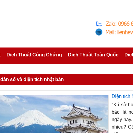
t
Dịch Thuật Công Chứng
Dịch Thuật Toàn Quốc
Dịc
 dân số và diện tích nhật bản
Diện tích
“Xứ sở hoa
bậc, là n
ngày nay.
nhiêu? Có