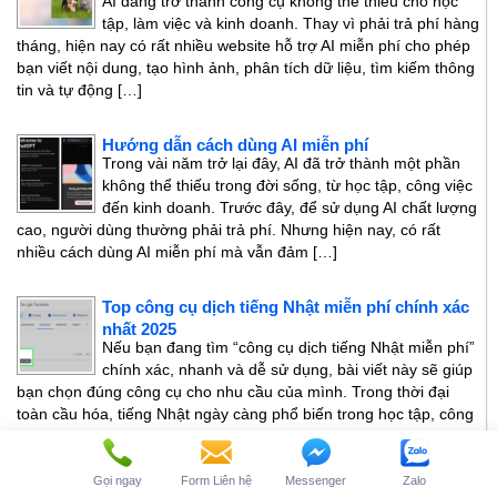
AI đang trở thành công cụ không thể thiếu cho học
tập, làm việc và kinh doanh. Thay vì phải trả phí hàng
tháng, hiện nay có rất nhiều website hỗ trợ AI miễn phí cho phép
bạn viết nội dung, tạo hình ảnh, phân tích dữ liệu, tìm kiếm thông
tin và tự động […]
Hướng dẫn cách dùng AI miễn phí
Trong vài năm trở lại đây, AI đã trở thành một phần
không thể thiếu trong đời sống, từ học tập, công việc
đến kinh doanh. Trước đây, để sử dụng AI chất lượng
cao, người dùng thường phải trả phí. Nhưng hiện nay, có rất
nhiều cách dùng AI miễn phí mà vẫn đảm […]
Top công cụ dịch tiếng Nhật miễn phí chính xác
nhất 2025
Nếu bạn đang tìm “công cụ dịch tiếng Nhật miễn phí”
chính xác, nhanh và dễ sử dụng, bài viết này sẽ giúp
bạn chọn đúng công cụ cho nhu cầu của mình. Trong thời đại
toàn cầu hóa, tiếng Nhật ngày càng phổ biến trong học tập, công
việc, giao thương và giải trí. […]
Gọi ngay
Form Liên hệ
Messenger
Zalo
Dịch tiếng Nhật nhanh tại Trung tâm dịch thuật