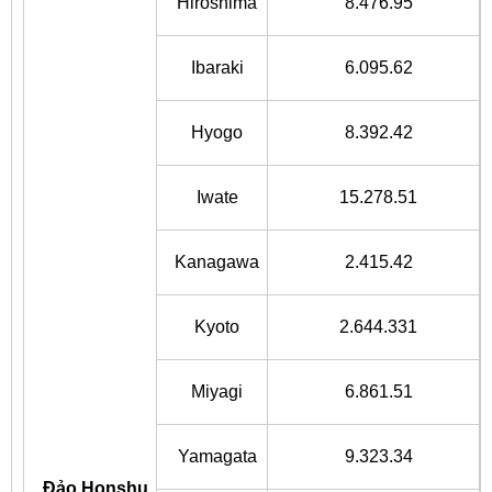
Hiroshima
8.476.95
Ibaraki
6.095.62
Hyogo
8.392.42
Iwate
15.278.51
Kanagawa
2.415.42
Kyoto
2.644.331
Miyagi
6.861.51
Yamagata
9.323.34
Đảo Honshu