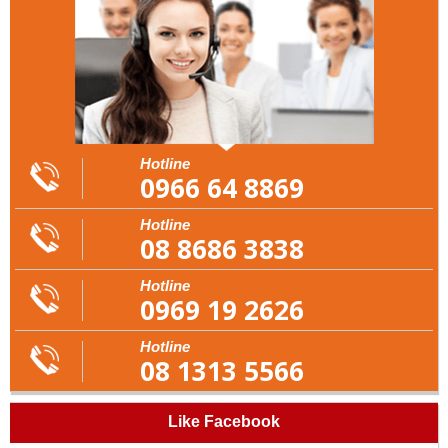
Hotline
0966 64 8869
Hotline
08 8686 3838
Hotline
0969 19 2626
Hotline
08 1313 5566
Like Facebook