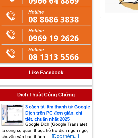
0966 64 8869
Hotline
08 8686 3838
Hotline
0969 19 2626
Hotline
08 1313 5566
Like Facebook
Dịch Thuật Công Chứng
3 cách tải âm thanh từ Google
Dịch trên PC đơn giản, chi
tiết, chuẩn nhất 2025
Google Dịch (Google Translate)
là công cụ quen thuộc hỗ trợ dịch ngôn ngữ,
[Đọc thêm...]
chuyển văn bản thành …