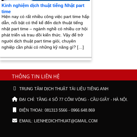
Kinh nghiệm dịch thuật tiếng Nhật part
time
Hiện nay có rất nhiều công việc part time hấp
dẫn, nổi bật có thể kể đến dịch thuật tiếng
nhật part time – ngành nghề có nhiều cơ hội
phát triển và trau dồi kiến thức. Vậy để trở
người dịch thuật part time giỏi, chuyên
nghiệp cần phải có những kỹ năng gì? […]
THÔNG TIN LIÊN HỆ
TRUNG TÂM DỊCH THUẬT TÀI LIỆU TIẾNG ANH
ĐẠI CHỈ: TẦNG 4 SỐ 77 CỐM VÒNG - CẦU GIẤY - HÀ NỘI.
ĐIỆN THOẠI: 081313 5566 - 0966.648.869
EMAIL: LIENHEDICHTHUAT@GMAIL.COM