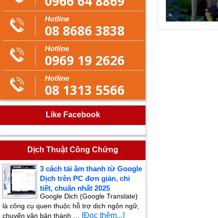
0966 64 8869
Hotline
08 8686 3838
Hotline
0969 19 2626
Hotline
08 1313 5566
Like Facebook
Dịch Thuật Công Chứng
3 cách tải âm thanh từ Google
Dịch trên PC đơn giản, chi
tiết, chuẩn nhất 2025
Google Dịch (Google Translate)
là công cụ quen thuộc hỗ trợ dịch ngôn ngữ,
[Đọc thêm...]
chuyển văn bản thành …