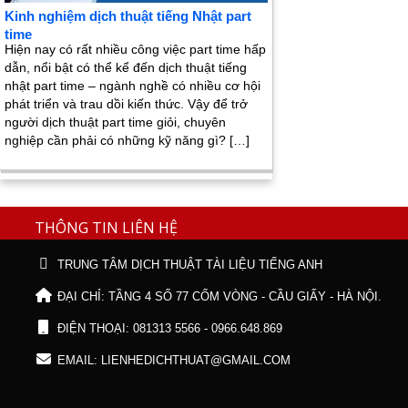
Kinh nghiệm dịch thuật tiếng Nhật part
time
Hiện nay có rất nhiều công việc part time hấp
dẫn, nổi bật có thể kể đến dịch thuật tiếng
nhật part time – ngành nghề có nhiều cơ hội
phát triển và trau dồi kiến thức. Vậy để trở
người dịch thuật part time giỏi, chuyên
nghiệp cần phải có những kỹ năng gì? […]
THÔNG TIN LIÊN HỆ
TRUNG TÂM DỊCH THUẬT TÀI LIỆU TIẾNG ANH
ĐẠI CHỈ: TẦNG 4 SỐ 77 CỐM VÒNG - CẦU GIẤY - HÀ NỘI.
ĐIỆN THOẠI: 081313 5566 - 0966.648.869
EMAIL: LIENHEDICHTHUAT@GMAIL.COM