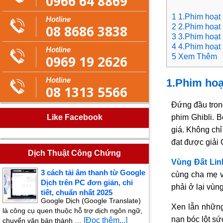
0966 64 8869
1 1.Phim hoạt
Hotline
08 8686 3838
2 2.Phim hoạt
3 3.Phim hoạt
4 4.Phim hoạt
Hotline
5 Xem Thêm
0969 19 2626
Hotline
1.Phim hoạ
08 1313 5566
Đứng đầu tron
Like Facebook
phim Ghibli. 
giá. Không chỉ
đạt được giải 
Dịch Thuật Công Chứng
Vùng Đất Li
3 cách tải âm thanh từ Google
cùng cha mẹ vô
Dịch trên PC đơn giản, chi
phải ở lại vùn
tiết, chuẩn nhất 2025
Google Dịch (Google Translate)
Xen lẫn những
là công cụ quen thuộc hỗ trợ dịch ngôn ngữ,
nạn bóc lột sức
[Đọc thêm...]
chuyển văn bản thành …