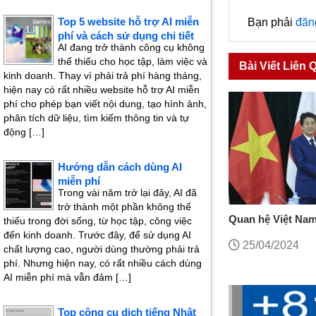
Top 5 website hỗ trợ AI miễn
Bạn phải
đăn
phí và cách sử dụng chi tiết
AI đang trở thành công cụ không
thể thiếu cho học tập, làm việc và
Bài Viết Liên 
kinh doanh. Thay vì phải trả phí hàng tháng,
hiện nay có rất nhiều website hỗ trợ AI miễn
phí cho phép bạn viết nội dung, tạo hình ảnh,
phân tích dữ liệu, tìm kiếm thông tin và tự
động […]
Hướng dẫn cách dùng AI
miễn phí
Trong vài năm trở lại đây, AI đã
trở thành một phần không thể
Quan hệ Việt Nam
thiếu trong đời sống, từ học tập, công việc
trì
đến kinh doanh. Trước đây, để sử dụng AI
25/04/2024
chất lượng cao, người dùng thường phải trả
phí. Nhưng hiện nay, có rất nhiều cách dùng
AI miễn phí mà vẫn đảm […]
Top công cụ dịch tiếng Nhật