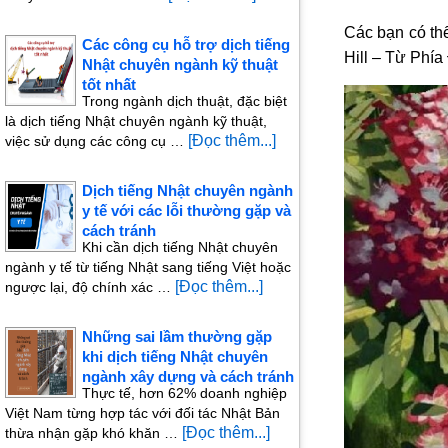
Các bạn có th
Các công cụ hỗ trợ dịch tiếng
Hill – Từ Phí
Nhật chuyên ngành kỹ thuật
tốt nhất
Trong ngành dịch thuật, đặc biệt
là dịch tiếng Nhật chuyên ngành kỹ thuật,
[Đọc thêm...]
việc sử dụng các công cụ …
Dịch tiếng Nhật chuyên ngành
y tế với các lỗi thường gặp và
cách tránh
Khi cần dịch tiếng Nhật chuyên
ngành y tế từ tiếng Nhật sang tiếng Việt hoặc
[Đọc thêm...]
ngược lại, độ chính xác …
Những sai lầm thường gặp
khi dịch tiếng Nhật chuyên
ngành xây dựng và cách tránh
Thực tế, hơn 62% doanh nghiệp
Việt Nam từng hợp tác với đối tác Nhật Bản
[Đọc thêm...]
thừa nhận gặp khó khăn …