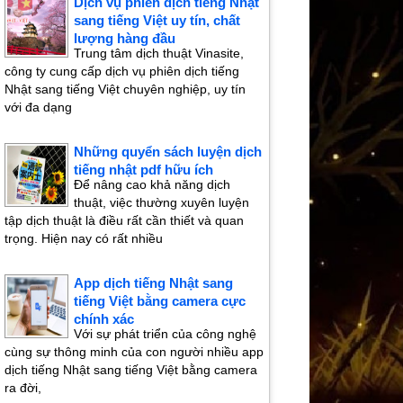
Dịch vụ phiên dịch tiếng Nhật
sang tiếng Việt uy tín, chất
lượng hàng đầu
Trung tâm dịch thuật Vinasite,
công ty cung cấp dịch vụ phiên dịch tiếng
Nhật sang tiếng Việt chuyên nghiệp, uy tín
với đa dạng
Những quyển sách luyện dịch
tiếng nhật pdf hữu ích
Để nâng cao khả năng dịch
thuật, việc thường xuyên luyện
tập dịch thuật là điều rất cần thiết và quan
trọng. Hiện nay có rất nhiều
App dịch tiếng Nhật sang
tiếng Việt bằng camera cực
chính xác
Với sự phát triển của công nghệ
cùng sự thông minh của con người nhiều app
dịch tiếng Nhật sang tiếng Việt bằng camera
ra đời,