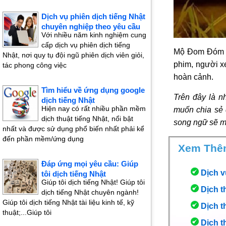
Dịch vụ phiên dịch tiếng Nhật
chuyên nghiệp theo yêu cầu
Với nhiều năm kinh nghiệm cung
cấp dịch vụ phiên dịch tiếng
Mộ Đom Đóm kh
Nhật, nơi quy tụ đội ngũ phiên dịch viên giỏi,
phim, người x
tác phong công việc
hoàn cảnh.
Tìm hiểu về ứng dụng google
Trên đây là 
dịch tiếng Nhật
Hiện nay có rất nhiều phần mềm
muốn chia sẻ 
dịch thuật tiếng Nhật, nổi bật
song ngữ sẽ mộ
nhất và được sử dụng phổ biến nhất phải kể
đến phần mềm/ứng dụng
Xem Thê
Đáp ứng mọi yêu cầu: Giúp
Dịch vụ
tôi dịch tiếng Nhật
Giúp tôi dịch tiếng Nhật! Giúp tôi
Dịch t
dịch tiếng Nhật chuyên ngành!
Giúp tôi dịch tiếng Nhật tài liệu kinh tế, kỹ
Dịch th
thuật;...Giúp tôi
Dịch th