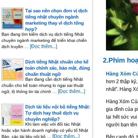
Tại sao nên chọn đơn vị dịch
tiếng nhật chuyên ngành
marketing thay vì dịch tổng
hợp?
Bạn đang tìm kiếm dịch vụ dịch tiếng Nhật
chuyên ngành marketing để triển khai chiến
[Đọc thêm...]
dịch truyền …
2.Phim hoạ
Dịch tiếng Nhật chuẩn cho kế
toán chính xác, bảo mật, đúng
Hàng Xóm Của
chuẩn thuật ngữ
Bạn đang cần dịch tiếng Nhật
hơn 2 thập kỷ,
chuẩn cho kế toán nhưng lo ngại sai thuật
nhất”. Hàng Xó
[Đọc thêm...]
ngữ, lộ thông tin tài chính …
Hàng Xóm Của T
Dịch tài liệu nội bộ tiếng Nhật:
gia đình của p
Tự dịch hay thuê dịch vụ
lại hết sức vu
chuyên nghiệp?
Khi làm việc với đối tác Nhật
người bạn tên l
hoặc vận hành doanh nghiệp có yếu tố Nhật
[Đọc thêm...]
Bản, các tài liệu nội bộ …
Bên cạnh đó, 