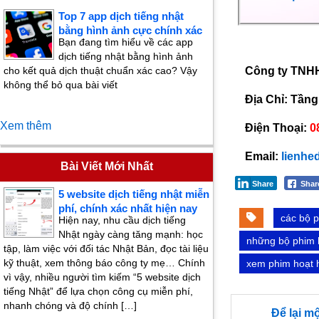
Top 7 app dịch tiếng nhật
bằng hình ảnh cực chính xác
Bạn đang tìm hiểu về các app
dịch tiếng nhật bằng hình ảnh
Công ty TNHH 
cho kết quả dịch thuật chuẩn xác cao? Vậy
không thể bỏ qua bài viết
Địa Chỉ: Tầng
Xem thêm
Điện Thoại:
0
Email:
lienhe
Bài Viết Mới Nhất
Share
Sha
5 website dịch tiếng nhật miễn
phí, chính xác nhất hiện nay
các bộ p
Hiện nay, nhu cầu dịch tiếng
Nhật ngày càng tăng mạnh: học
những bộ phim 
tập, làm việc với đối tác Nhật Bản, đọc tài liệu
kỹ thuật, xem thông báo công ty mẹ… Chính
xem phim hoạt 
vì vậy, nhiều người tìm kiếm “5 website dịch
tiếng Nhật” để lựa chọn công cụ miễn phí,
nhanh chóng và độ chính […]
Để lại m