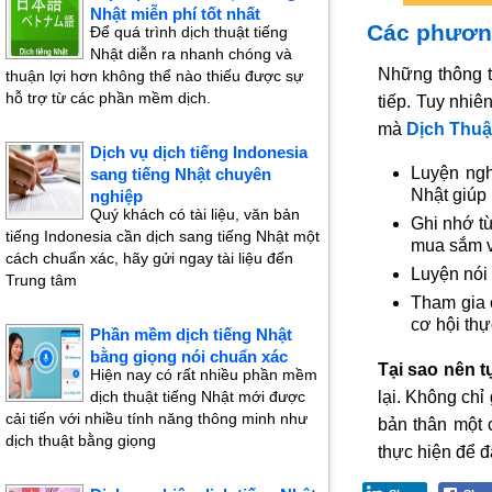
Nhật miễn phí tốt nhất
Các phương
Để quá trình dịch thuật tiếng
Nhật diễn ra nhanh chóng và
Những thông t
thuận lợi hơn không thể nào thiếu được sự
hỗ trợ từ các phần mềm dịch.
tiếp. Tuy nhiê
mà
Dịch Thuậ
Dịch vụ dịch tiếng Indonesia
Luyện ngh
sang tiếng Nhật chuyên
Nhật giúp 
nghiệp
Quý khách có tài liệu, văn bản
Ghi nhớ t
tiếng Indonesia cần dịch sang tiếng Nhật một
mua sắm và
cách chuẩn xác, hãy gửi ngay tài liệu đến
Luyện nói 
Trung tâm
Tham gia 
cơ hội thự
Phần mềm dịch tiếng Nhật
bằng giọng nói chuẩn xác
Tại sao nên t
Hiện nay có rất nhiều phần mềm
dịch thuật tiếng Nhật mới được
lại. Không chỉ
cải tiến với nhiều tính năng thông minh như
bản thân một c
dịch thuật bằng giọng
thực hiện để 