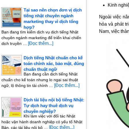
Kinh nghi
Tại sao nên chọn đơn vị dịch
tiếng nhật chuyên ngành
Ngoài việc nâ
marketing thay vì dịch tổng
hóa và phát t
hợp?
Nam, việc thàn
Bạn đang tìm kiếm dịch vụ dịch tiếng Nhật
chuyên ngành marketing để triển khai chiến
[Đọc thêm...]
dịch truyền …
Dịch tiếng Nhật chuẩn cho kế
toán chính xác, bảo mật, đúng
chuẩn thuật ngữ
Bạn đang cần dịch tiếng Nhật
chuẩn cho kế toán nhưng lo ngại sai thuật
[Đọc thêm...]
ngữ, lộ thông tin tài chính …
Dịch tài liệu nội bộ tiếng Nhật:
Tự dịch hay thuê dịch vụ
chuyên nghiệp?
Khi làm việc với đối tác Nhật
hoặc vận hành doanh nghiệp có yếu tố Nhật
[Đọc thêm...]
Bản, các tài liệu nội bộ …