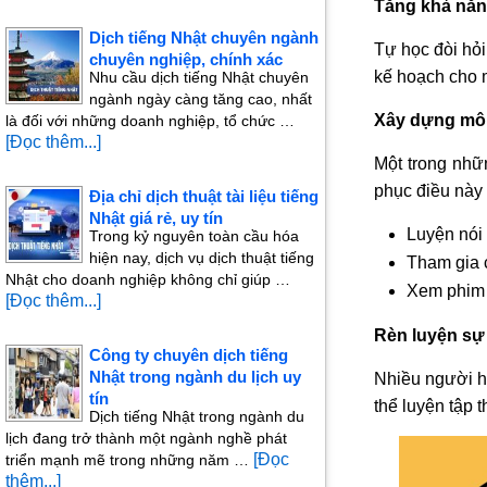
Tăng khả năn
Dịch tiếng Nhật chuyên ngành
Tự học đòi hỏi
chuyên nghiệp, chính xác
kế hoạch cho m
Nhu cầu dịch tiếng Nhật chuyên
ngành ngày càng tăng cao, nhất
Xây dựng môi
là đối với những doanh nghiệp, tổ chức …
[Đọc thêm...]
Một trong nhữn
phục điều này
Địa chỉ dịch thuật tài liệu tiếng
Nhật giá rẻ, uy tín
Luyện nói
Trong kỷ nguyên toàn cầu hóa
hiện nay, dịch vụ dịch thuật tiếng
Tham gia 
Nhật cho doanh nghiệp không chỉ giúp …
Xem phim 
[Đọc thêm...]
Rèn luyện sự 
Công ty chuyên dịch tiếng
Nhật trong ngành du lịch uy
Nhiều người họ
tín
thể luyện tập 
Dịch tiếng Nhật trong ngành du
lịch đang trở thành một ngành nghề phát
[Đọc
triển mạnh mẽ trong những năm …
thêm...]