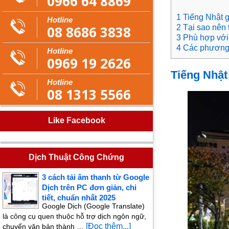
0966 64 8869
1 Tiếng Nhật g
Hotline
08 8686 3838
2 Tại sao nên 
3 Phù hợp với
4 Các phương 
Hotline
0969 19 2626
Tiếng Nhật
Hotline
08 1313 5566
Like Facebook
Dịch Thuật Công Chứng
3 cách tải âm thanh từ Google
Dịch trên PC đơn giản, chi
tiết, chuẩn nhất 2025
Google Dịch (Google Translate)
là công cụ quen thuộc hỗ trợ dịch ngôn ngữ,
[Đọc thêm...]
chuyển văn bản thành …