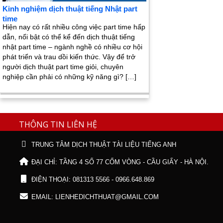
Kinh nghiệm dịch thuật tiếng Nhật part
time
Hiện nay có rất nhiều công việc part time hấp
dẫn, nổi bật có thể kể đến dịch thuật tiếng
nhật part time – ngành nghề có nhiều cơ hội
phát triển và trau dồi kiến thức. Vậy để trở
người dịch thuật part time giỏi, chuyên
nghiệp cần phải có những kỹ năng gì? […]
THÔNG TIN LIÊN HỆ
TRUNG TÂM DỊCH THUẬT TÀI LIỆU TIẾNG ANH
ĐẠI CHỈ: TẦNG 4 SỐ 77 CỐM VÒNG - CẦU GIẤY - HÀ NỘI.
ĐIỆN THOẠI: 081313 5566 - 0966.648.869
EMAIL: LIENHEDICHTHUAT@GMAIL.COM