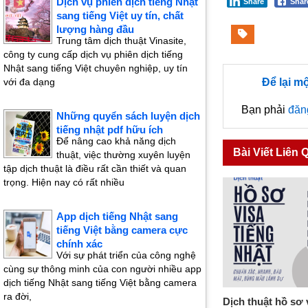
Dịch vụ phiên dịch tiếng Nhật
Share
Sha
sang tiếng Việt uy tín, chất
lượng hàng đầu
Trung tâm dịch thuật Vinasite,
công ty cung cấp dịch vụ phiên dịch tiếng
Nhật sang tiếng Việt chuyên nghiệp, uy tín
với đa dạng
Để lại m
Bạn phải
đăn
Những quyển sách luyện dịch
tiếng nhật pdf hữu ích
Để nâng cao khả năng dịch
Bài Viết Liên 
thuật, việc thường xuyên luyện
tập dịch thuật là điều rất cần thiết và quan
trọng. Hiện nay có rất nhiều
App dịch tiếng Nhật sang
tiếng Việt bằng camera cực
chính xác
Với sự phát triển của công nghệ
cùng sự thông minh của con người nhiều app
dịch tiếng Nhật sang tiếng Việt bằng camera
ra đời,
Dịch thuật hồ sơ 