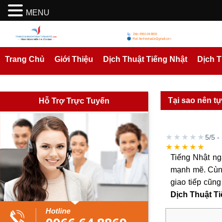
MENU
Trang Chủ
Giới Thiệu
Dịch Thuật Tiếng Nhật
Dịch 
Tại sao nên tự
Hỗ Trợ Trực Tuyến
★★★★★
5/5 -
★★★★★
Tiếng Nhật ng
mạnh mẽ. Cùng
giao tiếp cũng
Dịch Thuật T
Hotline